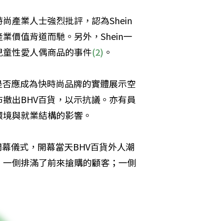
產業人士強烈批評，認為Shein
價值背道而馳。另外，Shein一
兒童性愛人偶商品的事件
(2)
。
是否應成為快時尚品牌的實體展示空
撤出BHV百貨，以示抗議。亦有員
環境與就業結構的影響。
行開幕儀式，開幕當天BHV百貨外人潮
，一側排滿了前來搶購的顧客；一側