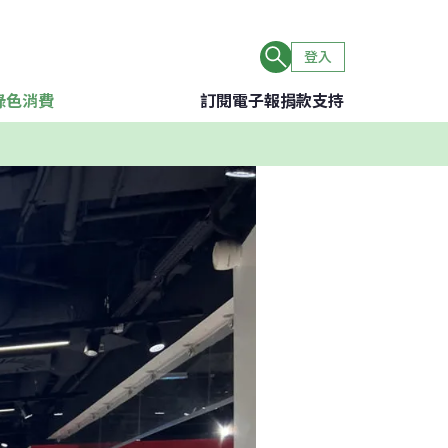
登入
綠色消費
訂閱電子報
捐款支持