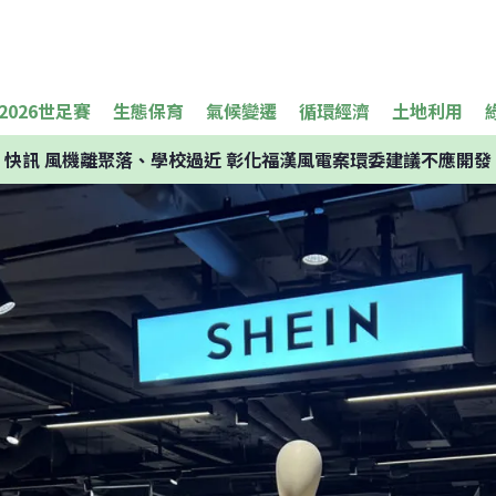
2026世足賽
生態保育
氣候變遷
循環經濟
土地利用
快訊
風機離聚落、學校過近 彰化福漢風電案環委建議不應開發