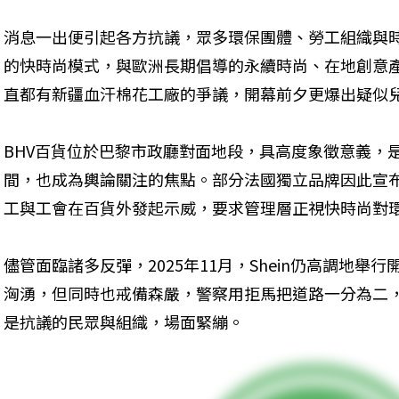
消息一出便引起各方抗議，眾多環保團體、勞工組織與時尚
的快時尚模式，與歐洲長期倡導的永續時尚、在地創意產業
直都有新疆血汗棉花工廠的爭議，開幕前夕更爆出疑似
BHV百貨位於巴黎市政廳對面地段，具高度象徵意義，
間，也成為輿論關注的焦點。部分法國獨立品牌因此宣布
工與工會在百貨外發起示威，要求管理層正視快時尚對
儘管面臨諸多反彈，2025年11月，Shein仍高調地舉
洶湧，但同時也戒備森嚴，警察用拒馬把道路一分為二
是抗議的民眾與組織，場面緊繃。