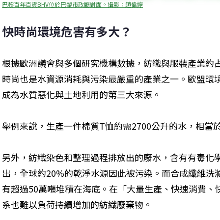
巴黎百年百貨BHV位於巴黎市政廳對面。攝影：趙偉婷
快時尚環境危害有多大？
根據歐洲議會與多個研究機構數據，紡織與服裝產業約占
時尚也是水資源消耗與污染最嚴重的產業之一。歐盟環境署
成為水質惡化與土地利用的第三大來源。
舉例來說，生產一件棉質T恤約需2700公升的水，相當於
另外，紡織染色和整理過程排放出的廢水，含有有毒化
出，全球約20%的乾淨水源因此被污染。而合成纖維洗
有超過50萬噸堆積在海底。在「大量生產、快速消費、
系也難以負荷持續增加的紡織廢棄物。