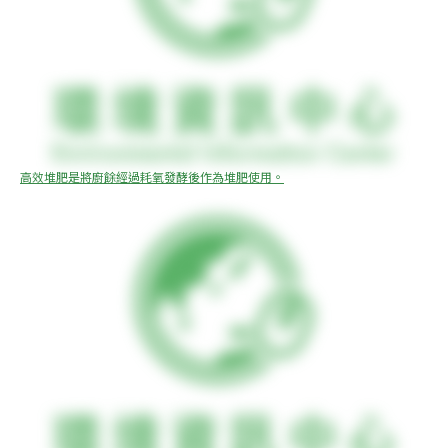
高效堆肥是將廚餘經過耗氧發酵後作為堆肥使用。