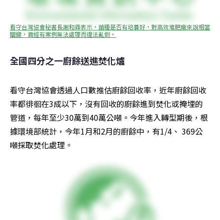
看守台灣協會秘書長謝和霖表示，菌種是否有培養好，對高效堆肥廠來說相當
關鍵，曾經有案例無法處理而違法亂倒。
全國四分之一廚餘送進焚化爐
看守台灣協會透過人口數推估廚餘回收率，近年廚餘回收
率都徘徊在3成以下，沒有回收的廚餘進到焚化或掩埋的
管道，每年至少30萬到40萬公噸。今年進入轉型期後，根
據環境部統計，今年1月和2月的廚餘中，有1/4、 369公
噸採取焚化處理。