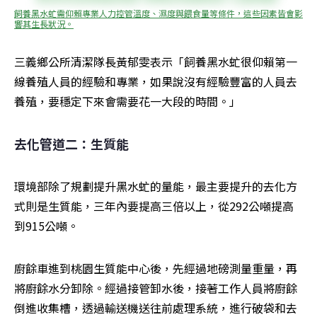
飼養黑水虻需仰賴專業人力控管溫度、濕度與餵食量等條件，這些因素皆會影
響其生長狀況。
三義鄉公所清潔隊長黃郁雯表示「飼養黑水虻很仰賴第一
線養殖人員的經驗和專業，如果說沒有經驗豐富的人員去
養殖，要穩定下來會需要花一大段的時間。」
去化管道二：生質能
環境部除了規劃提升黑水虻的量能，最主要提升的去化方
式則是生質能，三年內要提高三倍以上，從292公噸提高
到915公噸。
廚餘車進到桃園生質能中心後，先經過地磅測量重量，再
將廚餘水分卸除。經過接管卸水後，接著工作人員將廚餘
倒進收集槽，透過輸送機送往前處理系統，進行破袋和去