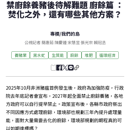
禁廚餘養豬後待解難題 廚餘篇 ：
焚化之外，還有哪些其他方案？
專欄
/
我們的島
公視記者 簡惠茹 陳慶鍾 宋慧昱 張光宗 賴冠丞
養豬業
黑水虻
生質能
廚餘
堆肥
循環經濟
2025年10月非洲豬瘟首例發生後，政府為加強防疫，行政
院去年底記者會宣布，2027年起全面禁止廚餘養豬，各地
方政府可以自行提早禁止。政策宣布後，各縣市政府祭出
不同因應方式處理廚餘，環境部也規劃三年內提升處理量
能，面對大量需要去化的廚餘，環境部規劃的期程真的可
以如期達標嗎？