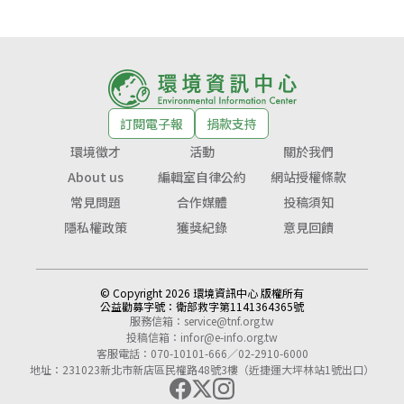
訂閱電子報
捐款支持
環境徵才
活動
關於我們
About us
編輯室自律公約
網站授權條款
常見問題
合作媒體
投稿須知
隱私權政策
獲獎紀錄
意見回饋
© Copyright 2026 環境資訊中心 版權所有
公益勸募字號：
衛部救字第1141364365號
服務信箱：
service@tnf.org.tw
投稿信箱：
infor@e-info.org.tw
客服電話：070-10101-666／02-2910-6000
地址：231023新北市新店區民權路48號3樓（近捷運大坪林站1號出口）