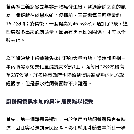
苗栗縣三義鄉從去年非洲豬瘟發生後，逃過廚餘之亂的風
暴，關鍵就在於黑水虻。疫情前，三義鄉每日廚餘量約
35.7公噸；疫情後，一度提高到46.5公噸，增加了2成，這
些突然多出來的廚餘量，因為有黑水虻的關係，才可以全
數去化。
為了解決禁止餵養豬隻後出現的大量廚餘，環境部規劃三
年內將黑水虻去化量能提高3倍以上，從每日72公噸提高
至237公噸，許多縣市政府也陸續到發展較成熟的地方取
經觀摩，但是黑水虻飼養面臨不少難題。
廚餘飼養黑水虻的臭味 居民難以接受
首先，第一個難題是選址，由於使用廚餘飼養還是會有味
道，因此容易遭到居民反彈。彰化縣北斗鎮去年新建一場