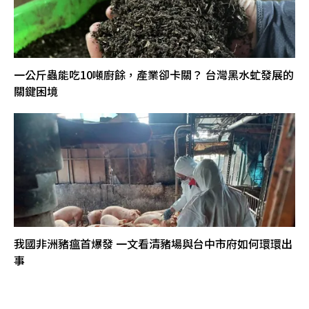
一公斤蟲能吃10噸廚餘，產業卻卡關？ 台灣黑水虻發展的
關鍵困境
我國非洲豬瘟首爆發 一文看清豬場與台中市府如何環環出
事