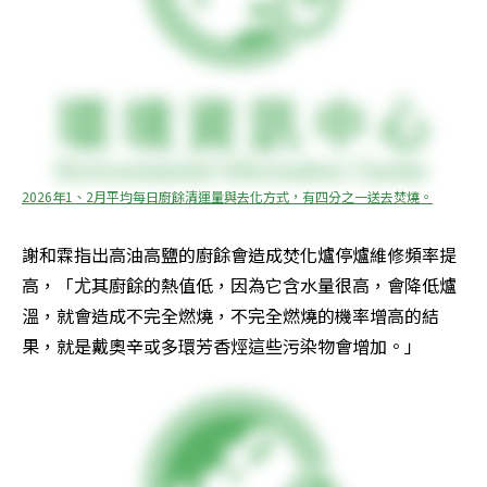
2026年1、2月平均每日廚餘清運量與去化方式，有四分之一送去焚燒。
謝和霖指出高油高鹽的廚餘會造成焚化爐停爐維修頻率提
高，「尤其廚餘的熱值低，因為它含水量很高，會降低爐
溫，就會造成不完全燃燒，不完全燃燒的機率增高的結
果，就是戴奧辛或多環芳香烴這些污染物會增加。」