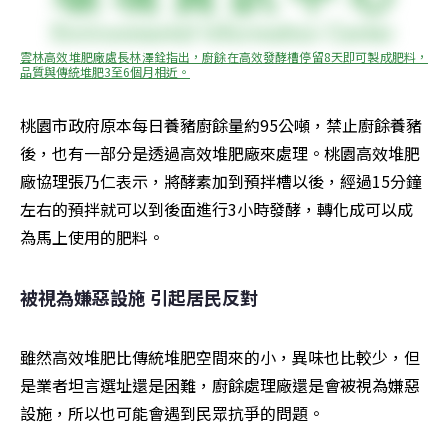
雲林高效堆肥廠處長林澤銓指出，廚餘在高效發酵槽停留8天即可製成肥料，
品質與傳統堆肥3至6個月相近。
桃園市政府原本每日養豬廚餘量約95公噸，禁止廚餘養豬
後，也有一部分是透過高效堆肥廠來處理。桃園高效堆肥
廠協理張乃仁表示，將酵素加到預拌槽以後，經過15分鐘
左右的預拌就可以到後面進行3小時發酵，轉化成可以成
為馬上使用的肥料。
被視為嫌惡設施 引起居民反對
雖然高效堆肥比傳統堆肥空間來的小，異味也比較少，但
是業者坦言選址還是困難，廚餘處理廠還是會被視為嫌惡
設施，所以也可能會遇到民眾抗爭的問題。