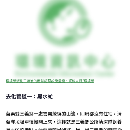
環境部規劃三年後的廚餘處理設施量能。資料來源/環境部
去化管道一：黑水虻
苗栗縣三義鄉一處雲霧繚繞的山邊，四周都沒有住宅，清
潔隊垃圾車慢慢開上來，這裡就是三義鄉公所清潔隊飼養
黑水虻的地點。清潔隊隊員們將一桶一桶三義鄉的廚餘從