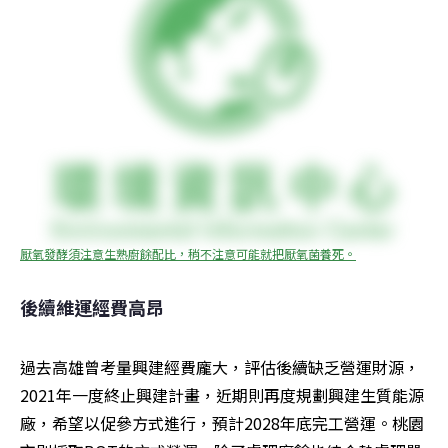
厭氧發酵須注意生熟廚餘配比，稍不注意可能就把厭氧菌養死。
後續維運經費高昂
過去高雄曾考量興建經費龐大，評估後續缺乏營運財源，
2021年一度終止興建計畫，近期則再度規劃興建生質能源
廠，希望以促參方式進行，預計2028年底完工營運。桃園