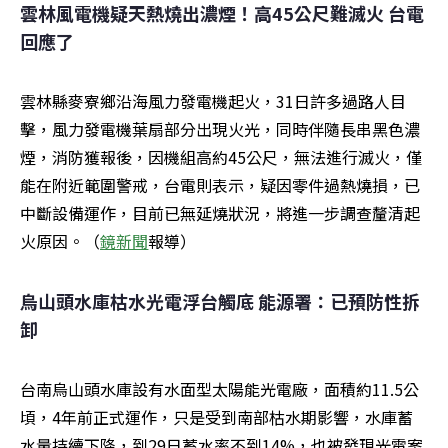
雲林風電機疑天熱燒出濃煙！高45公尺難滅火 台電
回應了
雲林縣麥寮鄉沿海風力發電機起火，31日許多過路人目
擊，風力發電機葉扇部分出現火光，同時伴隨長串黑色濃
煙，消防獲報後，因機組高約45公尺，無法進行滅火，僅
能在附近範圍警戒，台電則表示，疑因零件過熱燒損，已
中斷設備運作，目前已無延燒狀況，將進一步調查釐清起
火原因。（
鏡新聞
報導）
烏山頭水庫枯水光電浮台觸底 能源署：已預防性拆
卸
台南烏山頭水庫設有水面型太陽能光電廠，面積約11.5公
頃，4年前正式運作，只是受到南部枯水期影響，水庫蓄
水量持續下降，到29日蓄水率不到14%，也被發現光電案