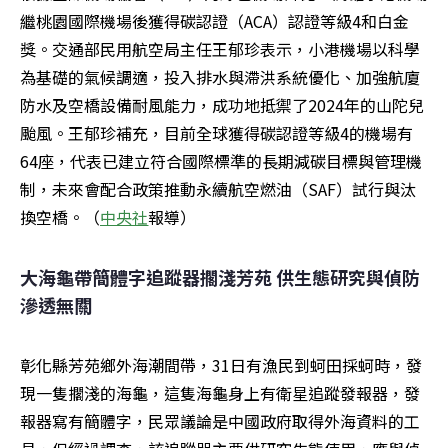
繼桃園國際機場後獲得碳認證（ACA）認證等級4和白金
獎。交通部民用航空局主任王郁珍表示，小港機場以科學
為基礎的氣候調適，投入排水與滯洪系統優化、加強航廈
防水及空橋設備耐風能力，成功地抵禦了2024年的山陀兒
颱風。王郁珍補充，目前全球獲得碳認證等級4的機場有
64座，代表已建立符合國際標準的長期減碳目標與管理機
制，未來會配合政策推動永續航空燃油（SAF）試行與汰
換空橋。（
中央社
報導）
大海龜帶簡體字追蹤器擱淺芳苑 供生態研究與偵防
滲透無關
彰化縣芳苑鄉外海潮間帶，31日有漁民到蚵田採蚵時，發
現一隻擱淺的海龜，這隻海龜身上有衛星追蹤發報器，發
報器寫有簡體字，民眾議論是中國政府取得外海資料的工