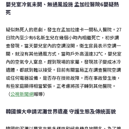
嬰兒室冷氣未開、無通風設施 孟加拉醫院6嬰疑熱
死
疑似熱死人的悲劇，發生在孟加拉達卡一間私人醫院。27
日院內至少有6名新生兒在幾個小時內相繼死亡，初步調
查發現，當天嬰兒室內的空調沒開，衛生官員表示空調一
關，就沒有其他通風方式，當時戶外高溫達32°C，嬰兒室
內的空氣令人窒息，趕到現場的家屬，發現孩子變成冰冷
遺體，都感到難以接受。目前有關當局正在調查醫院空調
或任何電器設備，是否存在技術故障。而在事故發生後，
有些家庭顯得相當緊張，正考慮將孩子轉到其他醫院。
（
公視新聞網
報導）
韓國擴大申請泥灘世界遺產 守護生態及傳統面貌
韓國的泥灘以豐富生態多樣性和候鳥棲息地聞名，為了擴