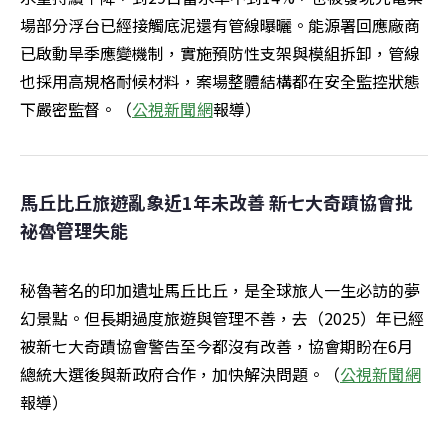
場部分浮台已經接觸底泥還有管線曝曬。能源署回應廠商
已啟動旱季應變機制，實施預防性支架與模組拆卸，管線
也採用高規格耐候材料，案場整體結構都在安全監控狀態
下嚴密監督。（
公視新聞網
報導）
馬丘比丘旅遊亂象近1年未改善 新七大奇蹟協會批
祕魯管理失能
秘魯著名的印加遺址馬丘比丘，是全球旅人一生必訪的夢
幻景點。但長期過度旅遊與管理不善，去（2025）年已經
被新七大奇蹟協會警告至今都沒有改善，協會期盼在6月
總統大選後與新政府合作，加快解決問題。（
公視新聞網
報導）