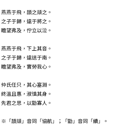
燕燕于飛，頡之頏之。 

之子于歸，遠于將之。 

瞻望弗及，佇立以泣。
燕燕于飛，下上其音。 

之子于歸，遠送于南。 

瞻望弗及，實勞我心。
仲氏任只，其心塞淵。 

終溫且惠，淑慎其身。 

先君之思，以勖寡人。
※「頡頏」音同「協航」；「勖」音同「續」。 