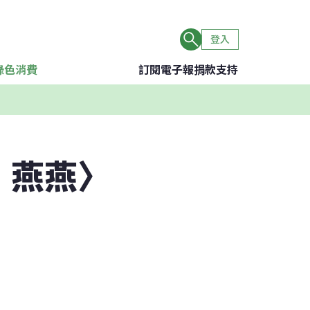
登入
綠色消費
訂閱電子報
捐款支持
．燕燕〉