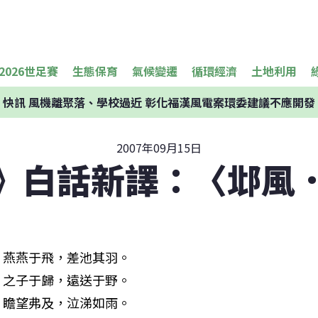
2026世足賽
生態保育
氣候變遷
循環經濟
土地利用
快訊
風機離聚落、學校過近 彰化福漢風電案環委建議不應開發
2007年09月15日
》白話新譯：〈邶風
燕燕于飛，差池其羽。 

之子于歸，遠送于野。 

瞻望弗及，泣涕如雨。