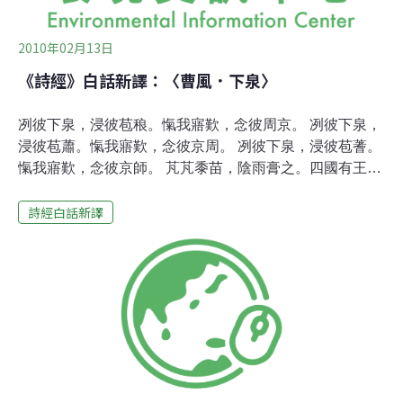
2010年02月13日
《詩經》白話新譯：〈曹風．下泉〉
冽彼下泉，浸彼苞稂。愾我寤歎，念彼周京。 冽彼下泉，
浸彼苞蕭。愾我寤歎，念彼京周。 冽彼下泉，浸彼苞蓍。
愾我寤歎，念彼京師。 芃芃黍苗，陰雨膏之。四國有王，
郇伯勞之。下泉冰洌的下泉水，淹死了簇簇的狼尾草。 夜
詩經白話新譯
裏醒來長嘆息，思念周朝的京畿。冰洌的下泉水，淹爛了
簇簇的牛尾蒿。 夜裏醒來長嘆息，懷念周朝的京師。冰洌
的下泉水，淹滅了簇簇的蓍草。 夜裏醒來長嘆息，懷念周
朝的京師。穀苗蓬勃欣欣，田原風調雨順。 鄰國諸候來
朝，讚揚郇伯的功勞。