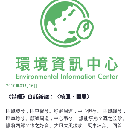
處是歸宿？
2010年01月16日
《詩經》白話新譯：〈檜風．匪風〉
匪風發兮，匪車偈兮。顧瞻周道，中心怛兮。 匪風飄兮，
匪車嘌兮。顧瞻周道，中心弔兮。 誰能亨魚？溉之釜鬵。
誰將西歸？懷之好音。大風大風猛吹，馬車狂奔。 回首西
來路，心中苦悶。大風旋轉，馬車快趕。 回首西來路，心