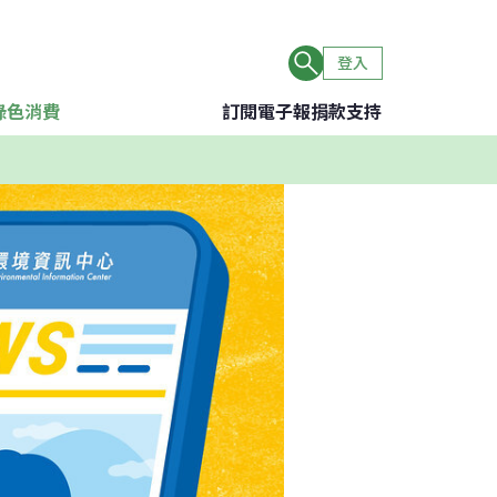
登入
綠色消費
訂閱電子報
捐款支持