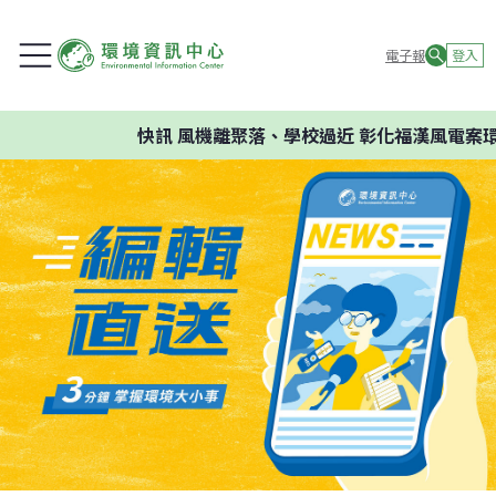
電子報
登入
快訊
風機離聚落、學校過近 彰化福漢風電案環