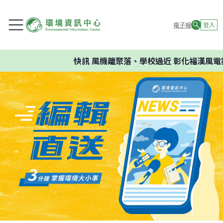
電子報
登入
快訊
風機離聚落、學校過近 彰化福漢風電