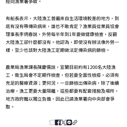
經向漁業署爭取。
有船長表示，大陸漁工普遍來自生活環境較差的地方，到
底有沒有帶傳染病來，誰也不敢肯定？漁業員從業員協會
理事長李炳春說，外勞每半年到1年要做健康檢查，反觀
大陸漁工卻什麼都沒有。他認為，即使沒有辦法像外勞一
樣，至少也該對大陸漁工定期做法定傳染病的篩檢。
農業局漁業課長陳慶儒說，宜蘭目前約有1200名大陸漁
工，衛生局會不定期作檢查，但若要全面性檢疫，必須有
充足的醫療資源；更何況，一旦篩檢出傳染病，除了後續
治療，漁工更要大量隔離，這些都要有配套措施及場所，
地方政府難以獨立負擔，因此已請漁業署向中央部會爭
取。