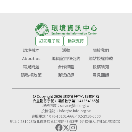
訂閱電子報
捐款支持
環境徵才
活動
關於我們
About us
編輯室自律公約
網站授權條款
常見問題
合作媒體
投稿須知
隱私權政策
獲獎紀錄
意見回饋
© Copyright 2026 環境資訊中心 版權所有
公益勸募字號：
衛部救字第1141364365號
服務信箱：
service@tnf.org.tw
投稿信箱：
infor@e-info.org.tw
客服電話：070-10101-666／02-2910-6000
地址：231023新北市新店區民權路48號3樓（近捷運大坪林站1號出口）