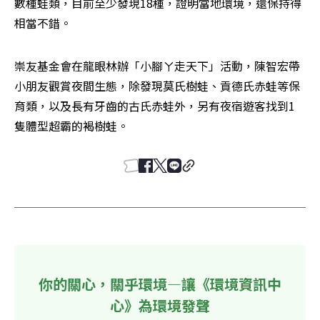
數種蛙類，目前至少發現18種，證明當地環境，還保持得
相當不錯。
崇友基金會在龍眼林辦「小腳ㄚ走天下」活動，陳智宏帶
小朋友觀賞夜間生態，除發現莫氏樹蛙、貢德氏赤蛙等保
育類，以及長有牙齒的古氏赤蛙外，另有夜宿遊客找到1
隻體型超霸的褐樹蛙。
你的關心，關乎環境—讓《環境資訊中
心》為環境發聲