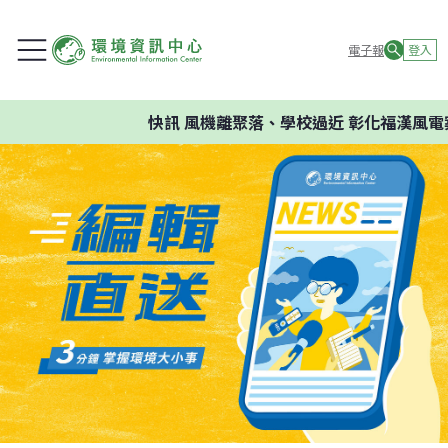
電子報
登入
快訊
風機離聚落、學校過近 彰化福漢風電