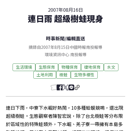
2007年08月16日
連日雨 超級樹蛙現身
時事新聞
/
編輯直送
摘錄自2007年8月15日中國時報南投報導
環境資訊中心
南投
報導
生活環境
生態保育
物種保育
棲地保育
水文
土地利用
樹蛙
生物多樣性
連日下雨，中寮下水崛好熱鬧，10多種蛤蟆競鳴，還出現
超級樹蛙。生態觀察者陳智宏說，除了台北樹蛙等分布限
於區域性的特殊蛙類外，下水崛、羌子寮一帶擁有本島多