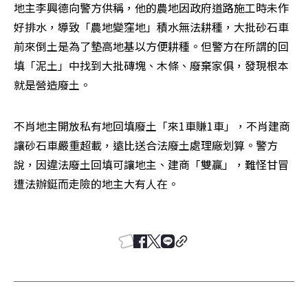
地主李興德向警方供稱，他的農地因政府道路施工時未作
好排水，導致「農地變窪地」積水無法耕種，大批砂石車
前來倒土是為了墊高地基以方便耕種。但警方在所謂的回
填「泥土」中找到大批磚塊、木條、廢棄家俱，發現根本
就是營造廢土。
不肖地主開放私有地回填廢土「來1車賺1車」，不肖建商
讓砂石車嚴重超載，遠比送合法廢土處理廠划算。警方
說，因違法廢土回填可讓地主、建商「雙贏」，難怪甘冒
遭法辦鋌而走險的地主大有人在。 
