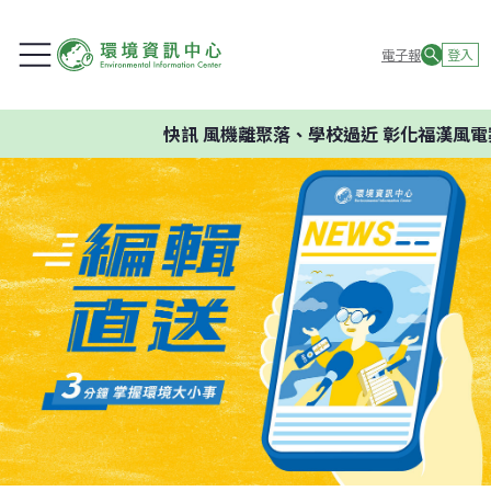
電子報
登入
快訊
風機離聚落、學校過近 彰化福漢風電