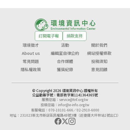
訂閱電子報
捐款支持
環境徵才
活動
關於我們
About us
編輯室自律公約
網站授權條款
常見問題
合作媒體
投稿須知
隱私權政策
獲獎紀錄
意見回饋
© Copyright 2026 環境資訊中心 版權所有
公益勸募字號：
衛部救字第1141364365號
服務信箱：
service@tnf.org.tw
投稿信箱：
infor@e-info.org.tw
客服電話：070-10101-666／02-2910-6000
地址：231023新北市新店區民權路48號3樓（近捷運大坪林站1號出口）