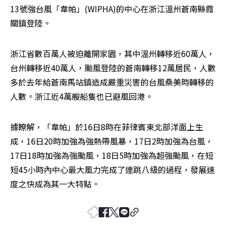
13號強台風「韋帕」(WIPHA)的中心在浙江溫州蒼南縣霞
關鎮登陸。
浙江省數百萬人被迫離開家園，其中溫州轉移近60萬人，
台州轉移近40萬人，颱風登陸的蒼南轉移12萬居民，人數
多於去年給蒼南馬站鎮造成嚴重災害的台風桑美時轉移的
人數。浙江近4萬艘船隻也已避風回港。
據瞭解，「韋帕」於16日8時在菲律賓東北部洋面上生
成，16日20時加強為強熱帶風暴，17日2時加強為台風，
17日18時加強為強颱風，18日5時加強為超強颱風，在短
短45小時內中心最大風力完成了連跳八級的過程，發展速
度之快成為其一大特點。