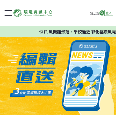
電子報
登入
快訊
風機離聚落、學校過近 彰化福漢風電