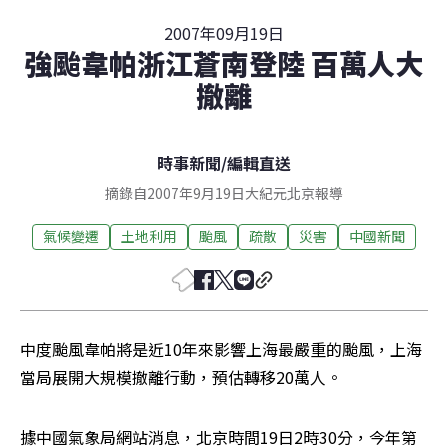
2007年09月19日
強颱韋帕浙江蒼南登陸 百萬人大
撤離
時事新聞
/
編輯直送
摘錄自2007年9月19日大紀元北京報導
氣候變遷
土地利用
颱風
疏散
災害
中國新聞
中度颱風韋帕將是近10年來影響上海最嚴重的颱風，上海
當局展開大規模撤離行動，預估轉移20萬人。
據中國氣象局網站消息，北京時間19日2時30分，今年第