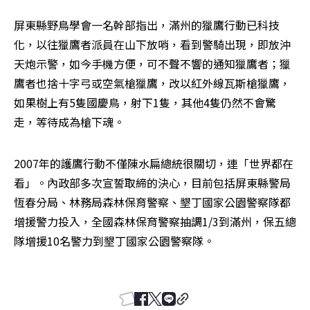
屏東縣野鳥學會一名幹部指出，滿州的獵鷹行動已科技
化，以往獵鷹者派員在山下放哨，看到警騎出現，即放沖
天炮示警，如今手機方便，可不聲不響的通知獵鷹者；獵
鷹者也捨十字弓或空氣槍獵鷹，改以紅外線瓦斯槍獵鷹，
如果樹上有5隻國慶鳥，射下1隻，其他4隻仍然不會驚
走，等待成為槍下魂。
2007年的護鷹行動不僅陳水扁總統很關切，連「世界都在
看」。內政部多次宣誓取締的決心，目前包括屏東縣警局
恆春分局、林務局森林保育警察、墾丁國家公園警察隊都
增援警力投入，全國森林保育警察抽調1/3到滿州，保五總
隊增援10名警力到墾丁國家公園警察隊。 
