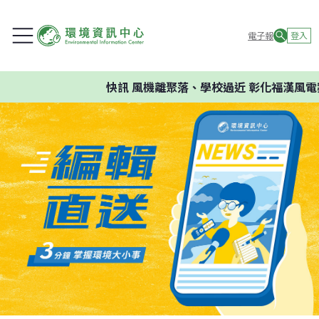
電子報
登入
快訊
風機離聚落、學校過近 彰化福漢風電