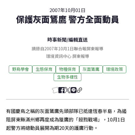
2007年10月01日
保護灰面鵟鷹 警方全面動員
時事新聞
/
編輯直送
摘錄自2007年10月1日聯合報屏東報導
環境資訊中心
屏東
報導
野鳥學會
生態保育
物種保育
灰面鵟鷹
環境政策
生物多樣性
有國慶鳥之稱的灰面鵟鷹先頭部隊已抵達恆春半島，為遏
阻屏東縣滿州鄉再度成為獵鷹的「殺戮戰場」，10月1日
起警方將總動員展開為期20天的護鷹行動。