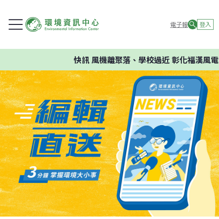
電子報
登入
快訊
風機離聚落、學校過近 彰化福漢風電