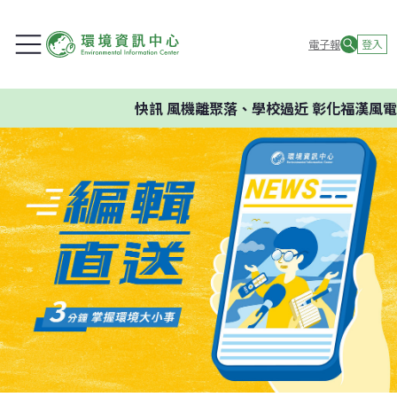
電子報
登入
快訊
風機離聚落、學校過近 彰化福漢風電