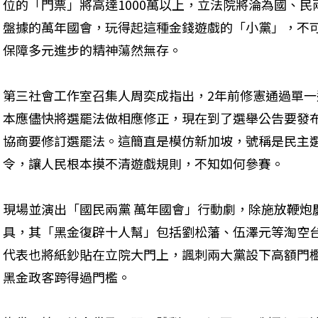
位的「門票」將高達1000萬以上，立法院將淪為國、
盤據的萬年國會，玩得起這種金錢遊戲的「小黨」，不
保障多元進步的精神蕩然無存。
第三社會工作室召集人周奕成指出，2年前修憲通過單
本應儘快將選罷法做相應修正，現在到了選舉公告要發布
協商要修訂選罷法。這簡直是模仿新加坡，號稱是民主
令，讓人民根本摸不清遊戲規則，不知如何參賽。
現場並演出「國民兩黨 萬年國會」行動劇，除施放鞭炮
具，其「黑金復辟十人幫」包括劉松藩、伍澤元等淘空
代表也將紙鈔貼在立院大門上，諷刺兩大黨設下高額門
黑金政客跨得過門檻。