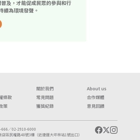
開普及，才能促成民眾的參與和行
持續為環境發聲。
關於我們
About us
權條款
常見問題
合作媒體
政策
獲獎紀錄
意見回饋
666／02-2910-6000
市新店區民權路48號3樓（近捷運大坪林站1號出口）