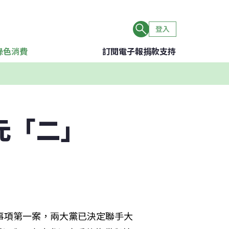
登入
綠色消費
訂閱電子報
捐款支持
元「二」
事項第一案，兩大黨已決定聯手大