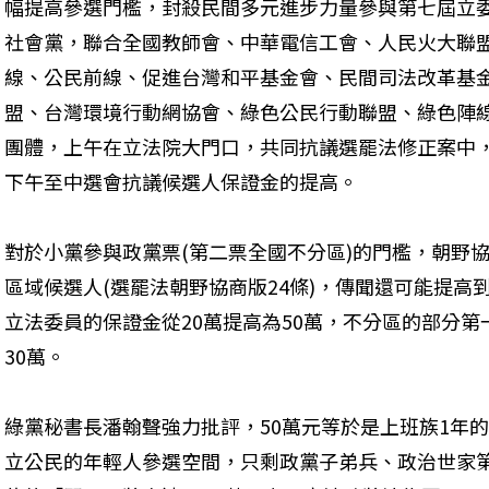
幅提高參選門檻，封殺民間多元進步力量參與第七屆立
社會黨，聯合全國教師會、中華電信工會、人民火大聯
線、公民前線、促進台灣和平基金會、民間司法改革基
盟、台灣環境行動網協會、綠色公民行動聯盟、綠色陣
團體，上午在立法院大門口，共同抗議選罷法修正案中
下午至中選會抗議候選人保證金的提高。
對於小黨參與政黨票(第二票全國不分區)的門檻，朝野協
區域候選人(選罷法朝野協商版24條)，傳聞還可能提高
立法委員的保證金從20萬提高為50萬，不分區的部分第
30萬。
綠黨秘書長潘翰聲強力批評，50萬元等於是上班族1年
立公民的年輕人參選空間，只剩政黨子弟兵、政治世家