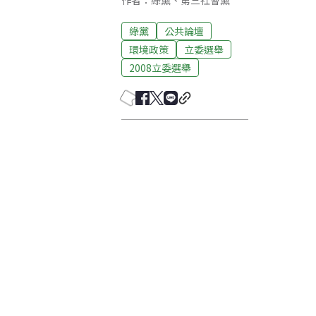
作者：綠黨、第三社會黨
綠黨
公共論壇
環境政策
立委選舉
2008立委選舉