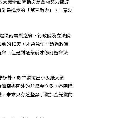
民兩大黨全面壟斷與黑金惡勢力復辟
可能是進步的「第三勢力」，二票制
一選區兩票制之後，行政院及立法院
前的10天，才急急忙忙透過政黨
選舉，但是到選舉前才修訂選舉法
慶祝外，劇中還拉出小鬼紙人道
台灣竄逃國外的前黑金立委，各團體
檻，未來只有這些黑手黨加金光黨的