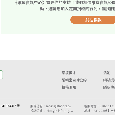
《環境資訊中心》需要你的支持！我們相信唯有資訊公
動，邀請您加入定期捐款的行列，讓我們
前往捐款
環境徵才
活動
編輯室自律公約
網站授
投稿須知
隱私權
41364365號
服務信箱：
service@tnf.org.tw
客服電話：070-10101-
投稿信箱：
infor@e-info.org.tw
地址：231023新北