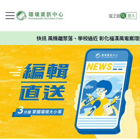
電子報
登入
快訊
風機離聚落、學校過近 彰化福漢風電案環委