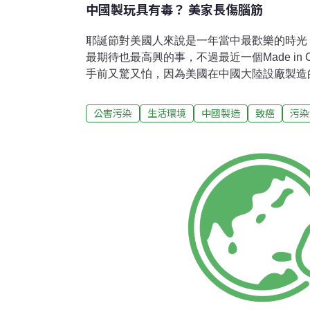
中國製玩具有毒？ 美家長傷腦筋
耶誕節對美國人來說是一年當中最歡樂的時光
最期待也最高興的事，不過最近一個Made in 
手前又驚又怕，因為美國在中國大陸設廠製造
或是小朋友不慎誤食之後中毒現象。Made in 
美國市面上有8成以上的玩具全都是大陸製，
公害污染
生活環境
中國製造
致癌
污染
遍各大網站，費盡心思。非中國製的玩具店在
家都買得起？恐怕不少人得秤秤荷包斤兩。專
不是產地問題，材質有沒有毒物才是重點。