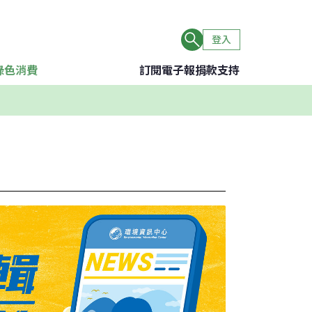
登入
綠色消費
訂閱電子報
捐款支持