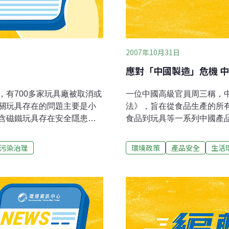
2007年10月31日
應對「中國製造」危機 
有700多家玩具廠被取消或
一位中國高級官員周三稱，
關玩具存在的問題主要是小
法》，旨在從食品生產的所
含磁鐵玩具存在安全隱患
食品到玩具等一系列中國產
可證的企業進行核查。其中取
「中國製造」安全問題成為
善690家。廣州《信息時報》
規企業，但被外國媒體誇大
污染治理
環境政策
產品安全
生活
似問題。
國政府同時也承諾加強監管
督檢驗檢疫總局局長李長江
國務院剛剛通過了一部新的
江沒有說明這部法律審批和