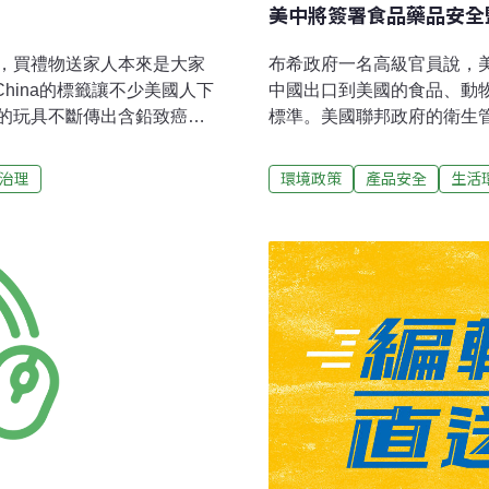
美中將簽署食品藥品安全
，買禮物送家人本來是大家
布希政府一名高級官員說，
China的標籤讓不少美國人下
中國出口到美國的食品、動
的玩具不斷傳出含鉛致癌，
標準。美國聯邦政府的衛生
China似乎成了有毒符號，但
維特在美國商會說，「任何
美國家長為了選安全玩具，上
國的標準來生產，包括美國的
治理
環境政策
產品安全
生活
美國只佔2成，價格是不是大
以來，中國產品質量問題在
家建議，玩具安不安全或許
包括寵物食品、兒童玩具、
的食品出口增長很快，其中海
來，出口額已翻番，2006年
中國官員抱怨西方媒體不公
必須採取步驟保護「中國製
到'中國製造'的品牌正受到
成有關協議的