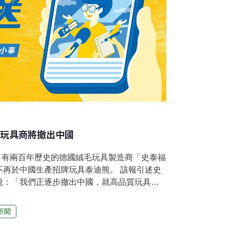
熊玩具商將撤出中國
，有兩百年歷史的德國絨毛玩具製造商「史泰福
中國生產招牌玩具泰迪熊。 該報引述史
說：「我們正逐步撤出中國，就高品質玩具而
地。」佛瑞成說，中國大陸各工廠無法將複雜
準，也無法將市場需求量大的玩具及時運送到
新聞