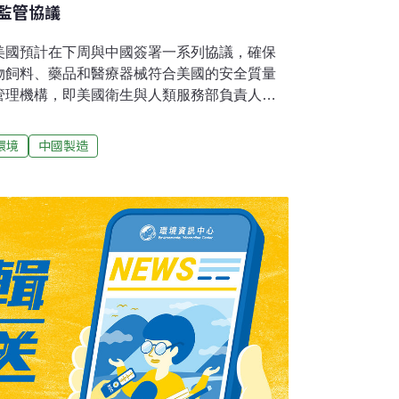
監管協議
美國預計在下周與中國簽署一系列協議，確保
物飼料、藥品和醫療器械符合美國的安全質量
管理機構，即美國衛生與人類服務部負責人萊
希望向美國消費者出口產品的國家必須按照美
質量標準和美國的安全標準。」2007年夏季
環境
中國製造
世界範圍內頻頻遭到曝光，僅美國就多次回收
食品、輪胎等多種產品。近年來，中國對美國
鮮產品的食品出口增幅最大，自2001年以
的出口海鮮價值19億3000萬美元。萊維特說，
正地誇大了中國產品的安全問題，但承認他們
造」產品的聲譽。他說，「很顯然，中方意識
影響，我想這也是為什麼中方積極與我們合作達