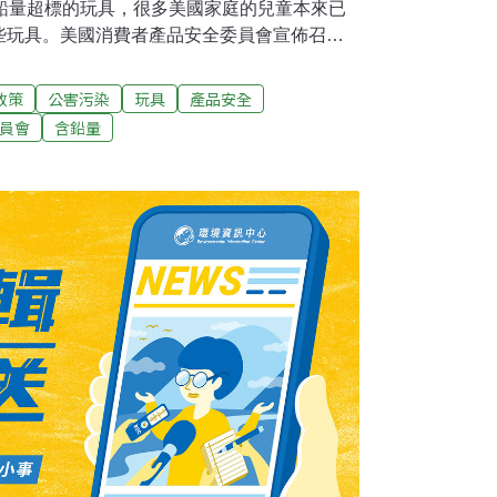
含鉛量超標的玩具，很多美國家庭的兒童本來已
些玩具。美國消費者產品安全委員會宣佈召回
s）連鎖店分銷的38萬件「宇宙戰士」人物，4.3
人模樣的「精英行動」人物，以及1500套兔子遊
政策
公害污染
玩具
產品安全
層含鉛量超標，已從美國玩具商店上撤架。與
員會
含鉛量
商業委員會要求包括「托馬斯和朋友」火車玩
家公司，提供其所生產兒童玩具的含鉛量資料，
關立法。眾議院要求這4家公司在11月6日前
銷售合同、召回產品和公司召回不合格產品程