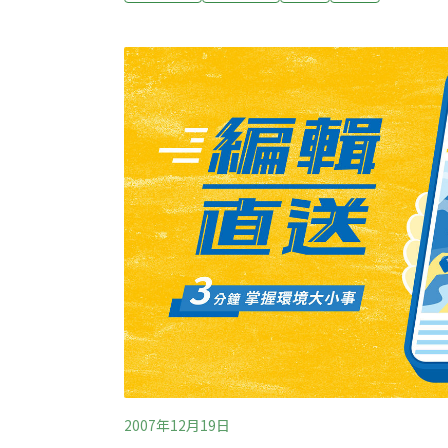
能盡力監督將環境成本外嫁中國的台資企業，
化」的困局? 因此本次座談邀請已在中國環境
偉傑(前綠色公民行動聯盟理事長)與剛拜訪完
陳建志一起分享他們的深度觀察心得!!歡迎所有舊
公民行動聯盟時間: 10月21日(星期三) 晚上7:30
址：北市溫州街48巷2
2007年12月19日