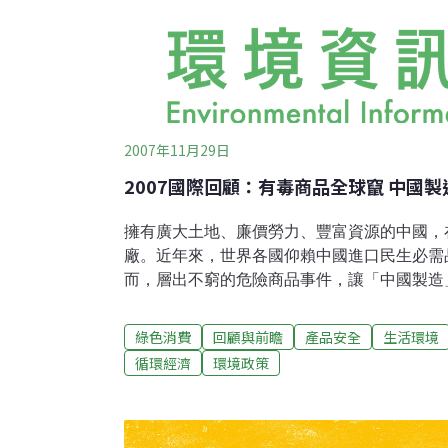
2007年11月29日
2007國際回顧：有毒商品全球竄 中國
擁有廣大土地、廉價勞力、豐富資源的中國，
廠。近年來，世界各國仰賴中國進口民生必需
而，層出不窮的危險商品事件，讓「中國製造
影。 接連不斷的產品安全事件於2007年中爆
生產商美泰兒公司宣佈召回部分中國生產的玩
綠色消費
回顧與前瞻
產品安全
生活環境
鉛含量超標。事件隨即被國外媒體和輿論大幅
循環經濟
環境政策
產企業。 除了美泰兒兒童玩具，包括星巴克
Hamleys與流行服飾品牌Monsoon、紐西
的中國製兒童首飾含鉛量過高等新聞。中國流
玩具、牙膏、寵物食品到其他產品都有。 針