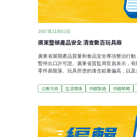
2007年11月01日
廣東整頓產品安全 清查數百玩具廠
廣東省展開產品質量和食品安全專項整治行動，
暫停出口許可證。廣東省質監局官員表示，有
零件易脫落、玩具所塗的漆含鉛量偏高，以及
等。當局近日對2036家獲得出口玩具質量許
消許可證423家，暫停許可證341家，限期改
公害污染
生活環境
中國製造
中國新聞
報導，在1726家企業中，有1454家企業有類