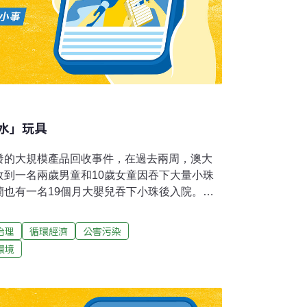
水」玩具
發的大規模產品回收事件，在過去兩周，澳大
收到一名兩歲男童和10歲女童因吞下大量小珠
蘭也有一名19個月大嬰兒吞下小珠後入院。澳
人送院時不省人事，但經治療後已逐漸康復。
法珠拼圖玩具上的小珠含有一種具有催情作用
治理
循環經濟
公害污染
，經過身體的新陳代謝作用後，化學物會轉化
環境
者可導致呼吸困難，甚至死亡。新南威爾士州政
家庭購買了點滴魔法珠玩具，當局呼籲家長立
。目前，澳大利亞各州及領地已下令即時回收
的澳洲穆斯企業（Moose Enterprise）證