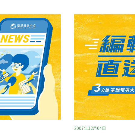
豈不也陷入「環境問題鄰避
果這批玩具在三個月後才送
NGP實地工作觀察一年的賴
熊。史泰福在2004年開始
中國垃圾與焚化爐議題組織的
示，德國製造商的成本不具
雨新知的參與!!主辦: 綠色
但佛瑞成說，即使如此，當
-9:30地點: 波黑米亞食堂 地
2007年12月04日