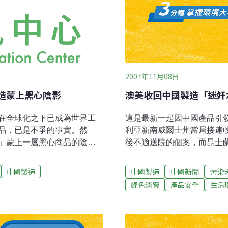
2007年11月08日
製造蒙上黑心陰影
澳美收回中國製造「迷奸
在全球化之下已成為世界工
這是最新一起因中國產品引
品，已是不爭的事實。然
利亞新南威爾士州當局接連
」蒙上一層黑心商品的陰
後不適送院的個案，而昆士
發， 8月初，全球最大的玩具
大利亞媒體報道說，其中兩
具，其理由是玩具的塗料中
澳大利亞專家表示，點滴魔
中國製造
中國製造
中國新聞
污染
報導，矛頭直指中國玩具生
的化學物，不小心吞進肚內
綠色消費
產品安全
生活
兒童塑膠杯、英國玩具商
成迷奸水（GHB），嚴重
蘭兒童服飾，也都傳出店內販售
府表示，可能有數以萬計的
出的有毒產品種類繁多，從
即停止讓兒童接觸這種玩具
對中國產品安全把關頻出狀
點滴魔法珠。負責進口點滴魔法珠