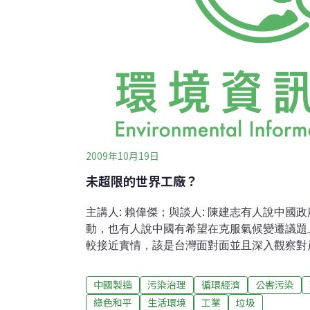
2009年10月19日
未超限的世界工廠？
主講人: 賴偉傑；與談人: 陳建志有人說中國
動，也有人說中國有希望在克服氣候變遷議題
較接近實情，該是台灣面對面並且深入觀察對
境的你我了解商店裡有許多MADE IN CHI
產品受汙染風險也升高，不管那是誰的祖國，
中國製造
污染治理
循環經濟
公害污染
月「綠色和平中國」項目總監盧思騁的座談，
綠色和平
生活環境
工業
垃圾