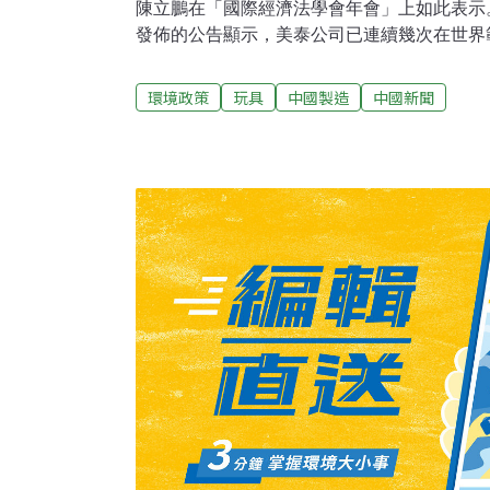
陳立鵬在「國際經濟法學會年會」上如此表示
發佈的公告顯示，美泰公司已連續幾次在世界範
件。美泰玩具召回事件對中國玩具和「中國製
響。廣東是中國玩具出口大省，因美泰事件波
環境政策
玩具
中國製造
中國新聞
遭到他國進口商質疑，在某種程度上也對廣東
口帶來衝擊。 8月初，全球最大的玩具生產商美泰公司宣佈召回部分中國生
產的玩具，其理由是玩具的塗料中鉛含量超標
論渲染，矛頭直指 中國玩具生產企業。8月
在國務院新聞辦舉行的新聞發佈會上強調，召回
按照美國設計要求、按照美國進口商要求進行
企業方面問題導致鉛標準含量不符合美國要求的僅占15%.
虎