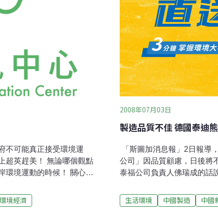
2008年07月03日
製造品質不佳 德國泰迪
政府不可能真正接受環境運
「斯圖加消息報」2日報導
上超英趕美！ 無論哪個觀點
公司」因品質顧慮，日後將不再於
岸環境運動的時候！ 關心環
泰福公司負責人佛瑞成的話
NA，當生產地被汙染，反過來其
言，中國根本不是可靠的產
世界公民能不關心?延伸上個
的玩具製造到符合該公司標
環境經濟
生活環境
中國製造
中國
他強調如果台灣環境NGO未
德國。 他說，史泰福在訂製八萬只玩具白熊「努特」時，時間很緊迫，結