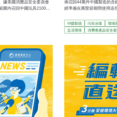
。據美國消費品安全委員會
佈召回44萬件中國製造的
圍內召回中國玩具2100萬
經準備在萬聖節期間使用這
造」的聲譽造成了嚴重影
由玩具反斗城（Toys R U
及，有大量玩具出口商產品
萬件塑料假牙，1.6萬件軍
中國製造
污染治理
環境
乃至全國的玩具生產商的 出
戲玩具。這些玩具因表面塗
生活環境
消費者產品安全委
此同時，美國眾議院能源和
。事件隨即被國外媒體和輿
具製造商RC2公司在內的4
底，國家質檢總局局長李長江曾
以便起草加強消費者安全的相
的2000多萬件玩具中屬於
提供有關玩具生產的檢測、
生產的占85%，而因為中國
序等方面的資料。
 商務部副部長高