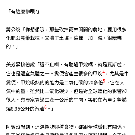
「有這麼慘哦?」
舅公說「你想想哦，那些砍掉雨林開闢的農地，要用很多
化肥跟農藥栽植，又壞了土壤，這樣一加一減，很糟糕
的。」
美芳緊接著說「還不止咧，有聽過甲烷嗎，就是瓦斯啦，
4
它也是溫室氣體之一。糞便會產生很多的甲烷
，尤其是牛
5
糞便。甲烷吸熱的的能力是二氧化碳的20多倍
。它在大
氣中的量，雖然比二氧化碳少，但是對全球暖化的影響卻
很大。有專家算過生產一公斤的牛肉，等於在汽車引擎燃
6
燒8.35公升的汽油
。」
阿賓沒想到，連選擇吃哪種食物，都跟全球暖化有關係。
昨天堂哥說進口食品要耗費很多能源在運輸過程，今天牛