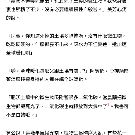
「農藥不但毒死昆蟲，也殺死了土裏的微生物。我爸身體
裏也累積了不少，沒有必要繼續慢性自殺啦。」美芳心疼
的說。
「阿賓，你知道死掉的土壤多恐怖嗎，沒有什麼微生物，
乾乾硬硬的，什麼都長不出來。吸水力不但變差，還加速
全球暖化咧」
「喲，全球暖化怎麼又跟土壤有關了?」阿賓問，心裡納悶
著怎麼接連身邊的人都在講全球暖化。
「肥沃土壤中的微生物吸附著很多二氧化碳。當農藥把微
1
生物都殺死光了，二氧化碳也就釋放到大氣中了
。我書可
不是白讀哦。」
舅公說「這幾年氣候異常，植物生長時序大亂，有些花一