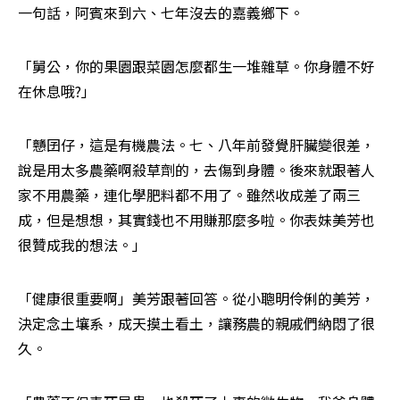
一句話，阿賓來到六、七年沒去的嘉義鄉下。 
「舅公，你的果園跟菜園怎麼都生一堆雜草。你身體不好
在休息哦?」
「戇囝仔，這是有機農法。七、八年前發覺肝臟變很差，
說是用太多農藥啊殺草劑的，去傷到身體。後來就跟著人
家不用農藥，連化學肥料都不用了。雖然收成差了兩三
成，但是想想，其實錢也不用賺那麼多啦。你表妹美芳也
很贊成我的想法。」
「健康很重要啊」美芳跟著回答。從小聰明伶俐的美芳，
決定念土壤系，成天摸土看土，讓務農的親戚們納悶了很
久。