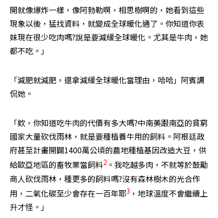
開就像爆炸一樣，像阿勃勒啊，相思樹啊的，她看到這些
現象以後，猛找資料，就變成全球暖化通了。你知道你表
妹現在很少吃肉嗎?說是要減緩全球暖化。尤其是牛肉，她
都不吃。」
「減肥就減肥，還拿減緩全球暖化當理由，哈哈」阿賓調
侃她。
「欸，你知道吃牛肉的代價有多大嗎?中南美跟南亞的貧窮
國家大量砍伐雨林，就是要種植養牛用的飼料。阿根廷政
府甚至計畫開闢1400萬公頃的農地種植基因改造大豆，供
2
給歐亞地區的畜牧業當飼料
。我吃越多肉，不就等於鼓勵
商人砍伐雨林，種更多的飼料嗎?沒有森林樹木的光合作
3
用，二氧化碳至少會存在一百年耶
，地球溫度不會繼續上
升才怪。」