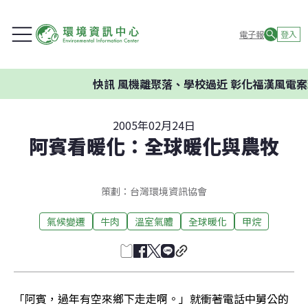
電子報
登入
快訊
風機離聚落、學校過近 彰化福漢風電案環
2005年02月24日
阿賓看暖化：全球暖化與農牧
策劃：台灣環境資訊協會
氣候變遷
牛肉
溫室氣體
全球暖化
甲烷
「阿賓，過年有空來鄉下走走啊。」就衝著電話中舅公的