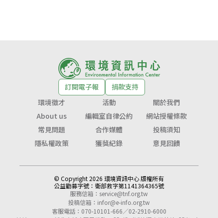
訂閱電子報
捐款支持
環境徵才
活動
關於我們
About us
編輯室自律公約
網站授權條款
常見問題
合作媒體
投稿須知
隱私權政策
獲獎紀錄
意見回饋
© Copyright 2026 環境資訊中心 版權所有
公益勸募字號：
衛部救字第1141364365號
服務信箱：
service@tnf.org.tw
投稿信箱：
infor@e-info.org.tw
客服電話：070-10101-666／02-2910-6000