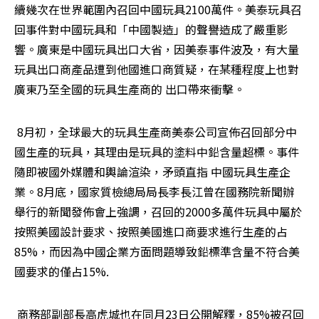
續幾次在世界範圍內召回中國玩具2100萬件。美泰玩具召
回事件對中國玩具和「中國製造」的聲譽造成了嚴重影
響。廣東是中國玩具出口大省，因美泰事件波及，有大量
玩具出口商產品遭到他國進口商質疑，在某種程度上也對
廣東乃至全國的玩具生產商的 出口帶來衝擊。 
 8月初，全球最大的玩具生產商美泰公司宣佈召回部分中
國生產的玩具，其理由是玩具的塗料中鉛含量超標。事件
隨即被國外媒體和輿論渲染，矛頭直指 中國玩具生產企
業。8月底，國家質檢總局局長李長江曾在國務院新聞辦
舉行的新聞發佈會上強調，召回的2000多萬件玩具中屬於
按照美國設計要求、按照美國進口商要求進行生產的占
85%，而因為中國企業方面問題導致鉛標準含量不符合美
國要求的僅占15%. 
 商務部副部長高虎城也在同月23日公開解釋，85%被召回