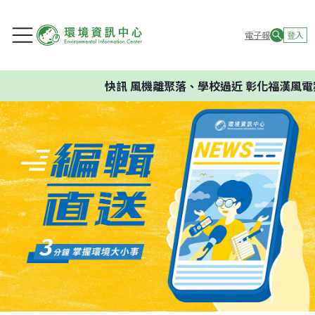
電子報
登入
快訊
風機離聚落、學校過近 彰化福漢風電