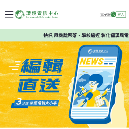
電子報
登入
快訊
風機離聚落、學校過近 彰化福漢風電