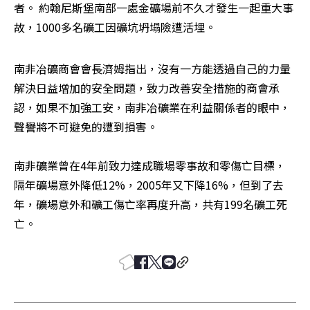
者。 約翰尼斯堡南部一處金礦場前不久才發生一起重大事
故，1000多名礦工因礦坑坍塌險遭活埋。
南非冶礦商會會長濟姆指出，沒有一方能透過自己的力量
解決日益增加的安全問題，致力改善安全措施的商會承
認，如果不加強工安，南非冶礦業在利益關係者的眼中，
聲譽將不可避免的遭到損害。 

南非礦業曾在4年前致力達成職場零事故和零傷亡目標，
隔年礦場意外降低12%，2005年又下降16%，但到了去
年，礦場意外和礦工傷亡率再度升高，共有199名礦工死
亡。