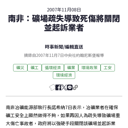
2007年11月08日
南非：礦場疏失導致死傷將關閉
並起訴業者
時事新聞
/
編輯直送
摘錄自2007年11月7日中央社約翰尼斯堡報導
礦災
礦工
循環經濟
礦業
環境政策
工安
環境經濟
南非冶礦能源部執行長諾希納7日表示，冶礦業者在確保
礦工安全上顯然做得不夠，如果再因人為疏失導致礦場重
大傷亡事故者，政府將以強硬手段關閉該礦場並起訴業