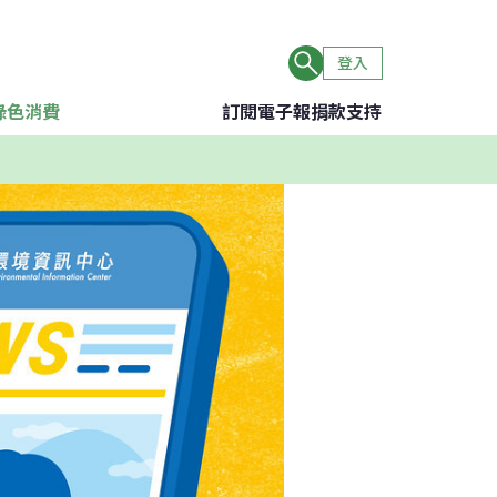
登入
綠色消費
訂閱電子報
捐款支持