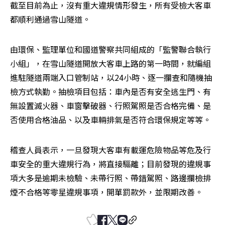
截至目前為止，沒有重大違規情形發生，所有受檢大客車
都順利通過雪山隧道。
由環保、監理單位和國道警察共同組成的「監警聯合執行
小組」，在雪山隧道開放大客車上路的第一時間，就編組
進駐隧道兩端入口管制站，以24小時、逐一攔查和隨機抽
檢方式執勤。抽檢項目包括：車內是否有安全逃生門、有
無設置滅火器、車窗擊破器、行照駕照是否合格完備、是
否使用合格油品、以及車輛排氣是否符合環保規定等等。
稽查人員表示，一旦發現大客車有載運危險物品等危及行
車安全的重大違規行為，將直接驅離；目前發現的違規事
項大多是逾期未檢驗、未帶行照、帶錯駕照、路邊攔檢排
煙不合格等零星違規事項，開單罰款外，並限期改善。 