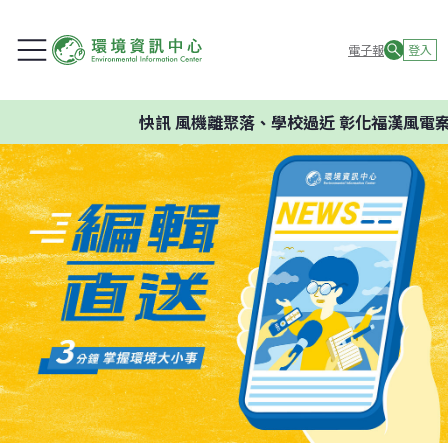
電子報
登入
快訊
風機離聚落、學校過近 彰化福漢風電案