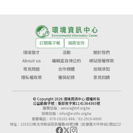
訂閱電子報
捐款支持
環境徵才
活動
關於我們
About us
編輯室自律公約
網站授權條款
常見問題
合作媒體
投稿須知
隱私權政策
獲獎紀錄
意見回饋
© Copyright 2026 環境資訊中心 版權所有
公益勸募字號：
衛部救字第1141364365號
服務信箱：
service@tnf.org.tw
投稿信箱：
infor@e-info.org.tw
客服電話：070-10101-666／02-2910-6000
地址：231023新北市新店區民權路48號3樓（近捷運大坪林站1號出口）