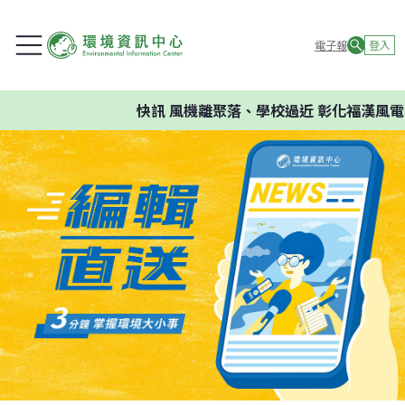
電子報
登入
快訊
風機離聚落、學校過近 彰化福漢風電