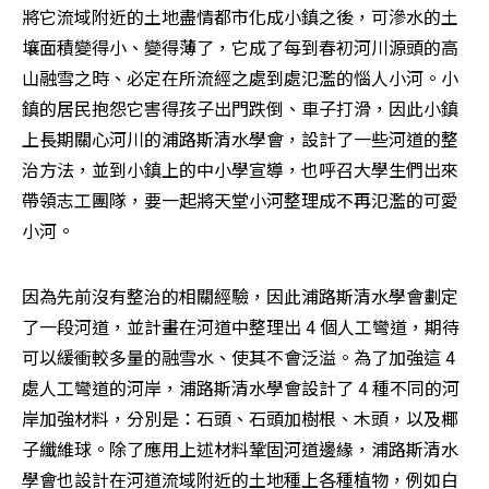
將它流域附近的土地盡情都市化成小鎮之後，可滲水的土
壤面積變得小、變得薄了，它成了每到春初河川源頭的高
山融雪之時、必定在所流經之處到處氾濫的惱人小河。小
鎮的居民抱怨它害得孩子出門跌倒、車子打滑，因此小鎮
上長期關心河川的浦路斯清水學會，設計了一些河道的整
治方法，並到小鎮上的中小學宣導，也呼召大學生們出來
帶領志工團隊，要一起將天堂小河整理成不再氾濫的可愛
小河。 
因為先前沒有整治的相關經驗，因此浦路斯清水學會劃定
了一段河道，並計畫在河道中整理出 4 個人工彎道，期待
可以緩衝較多量的融雪水、使其不會泛溢。為了加強這 4 
處人工彎道的河岸，浦路斯清水學會設計了 4 種不同的河
岸加強材料，分別是：石頭、石頭加樹根、木頭，以及椰
子纖維球。除了應用上述材料鞏固河道邊緣，浦路斯清水
學會也設計在河道流域附近的土地種上各種植物，例如白