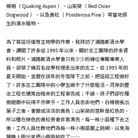
楊樹（ Quaking Aspen ）、山茱萸（ Red Osier 
Dogwood ），以及黃松（ Ponderosa Pine ）等當地原
生的濱水植物。 
為了寫這份復育生物學的作業，我拜訪了浦路斯清水學
會，調閱了許多從 1995 年以來、關於志工團隊的許多資
料和照片。浦路斯清水學會只有少少的幾位專職專業人
員，卻領了幾百名從學校裡走出來的志工，從 1995 年的
夏天開始、並趕在該年的冬雪降下之前，把這段工程做好
了。許多志工團隊中的小學生做不了什麼粗活，河岸的整
治工程也通常由租來的工程車完成；不過，孩子們卻在種
樹遊戲中玩得不亦樂乎。工作人員告訴他們，白楊樹長出
葉子之後，會變成淡淡的黃色；山茱萸的莖幹是紅色的，
所以種在綠色的黃松旁會非常漂亮。每一株小苗種下去之
後，工作人員也教他們為每一株小樹苗圍上鋁網，以免海
狸晚上跑出來把小樹苗給吃了…… 