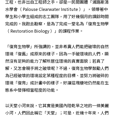
工程，也非出自工程師之手，卻是一民間團體「浦路斯清
水學會（ Palouse Clearwater Institute ）」，領導著中
學生和小學生組成的志工團隊，用了好幾個月的課餘時間
完成的。我跑去勘察，是為了完成一堂名為「復育生物學
（ Restoration Biology ）」的課程作業。
「復育生物學」所強調的，並非希冀人們能把破壞的自然
環境「復舊」成原來的樣子，因為一手破環境的人們，顯
然沒有足夠的能力了解所居住環境的真實面貌；若真了
解，又怎會親手將之破壞呢？不過，復育生物學鼓勵人們
為已經破壞的環境設定某種程度的目標、並努力將破碎的
環境「復育」成計畫中的樣子，好讓這塊棲地仍然能在生
態系中發揮相當程度的功能。 
以天堂小河來說，它其實是美國內陸乾旱之地的一條美麗
小河，人們因此稱它「天堂」；可是，近幾十年來，人們