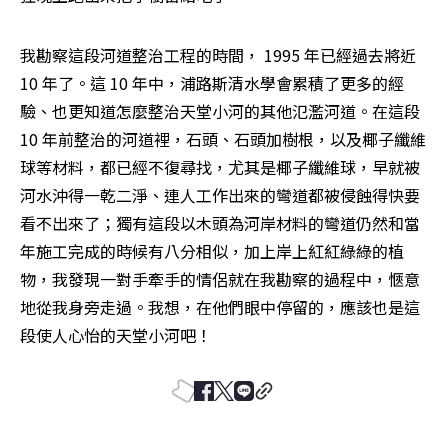
我勘察這段河道整治工程的時間， 1995 年已經過去將近 
10 年了。這 10 年中，浦路斯清水學會累積了更多的經
驗、也更知道怎麼整治天堂小河的其他氾濫河道。在這段 
10 年前整治的河道裡，石頭、石頭加樹根，以及椰子纖維
球等材料，都已經不復尋找，尤其是椰子纖維球，早就被
河水沖得一乾二淨、連人工作出來的彎道都被侵蝕得快要
看不出來了；獨有這段以木頭為河岸材料的彎道仍然和當
年施工完成的時候有八分相似，加上岸上紅紅綠綠的植
物，我發現一對手牽手的情侶就在我勘察的過程中，愜意
地從我身旁走過。我想，在他們眼中停留的，應該也是這
段使人心怡的天堂小河吧！ 