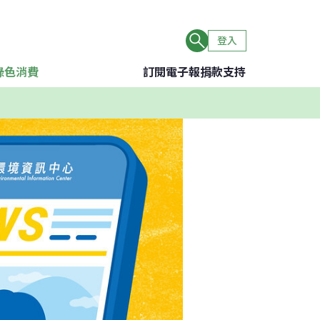
登入
綠色消費
訂閱電子報
捐款支持