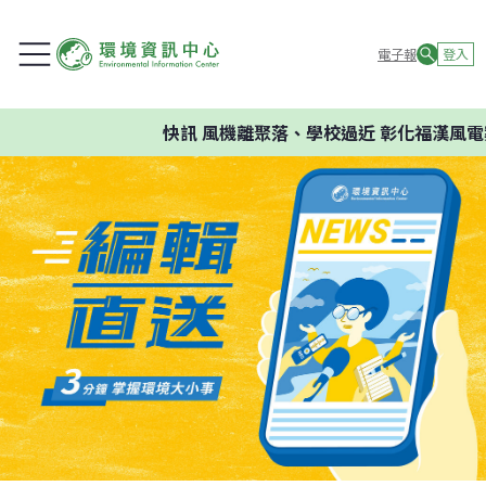
電子報
登入
快訊
風機離聚落、學校過近 彰化福漢風電