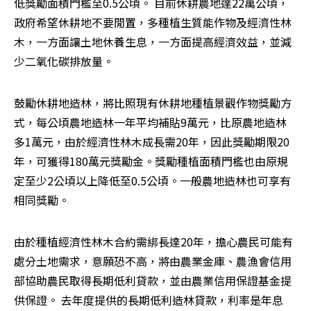
低獎勵面積門檻至0.5公頃。 目前休耕農地達22萬公頃，
政府希望休耕地不要閒置，多種植生質能作物及經濟性林
木，一方面讓土地休養生息，一方面提高經濟效益，並減
少二氧化碳排放量。 
鼓勵休耕地造林，將比照現有休耕地種植景觀作物獎勵方
式，每公頃農地造林一年平均補貼9萬元，比原農地造林
多1萬元，由於經濟性林木成長需20年，因此獎勵期限20
年，可獲得180萬元獎勵金。獎勵種植面積門檻也由原規
定至少2公頃以上降低至0.5公頃。一般農地造林也可享有
相同獎勵。 
由於種植經濟性林木合約需綁長達20年，擔心農民可能有
處分土地需求，意願恐不高，將由農業金庫、農漁會信用
部協助農民取得長期低利貸款，並由農業信用保證基金提
供保證。 去年度提供的長期低利造林貸款，利率是年息