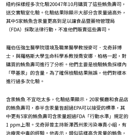
紐約採樣經多次化驗20047年10月購買了這些鮪魚壽司，
送交實驗室化驗。化驗結果除顯示大部分含汞量過高外，
其中5家鮪魚含汞量更高到足以讓食品暨藥物管理局
（FDA）採取法律行動，不准他們販賣這些壽司。 
羅伯伍強生醫學院環境及職業醫學教授麥可．戈奇菲博
士，與羅格斯大學生命科學系教授喬安娜．柏格一起，對
購買的鮪魚壽司進行了分析。他們主要是檢驗鮪魚採樣內
「甲基汞」的含量，為了確保檢驗結果無誤，他們對樣本
進行過多次化驗。 
含汞鮪魚 不宜吃太多，化驗結果顯示，20家餐廳和食品店
的鮪魚壽司，泰半含汞量皆超過EPA可以接受的標準，其
中更有5家的鮪魚壽司含汞量超過FDA「行動水準」規定的
1 ppm上限。戈奇菲曾主持新澤西州汞污染專責小組，有
治療汞中毒的經驗。他表示，類似這樣高含汞量的鮪魚，