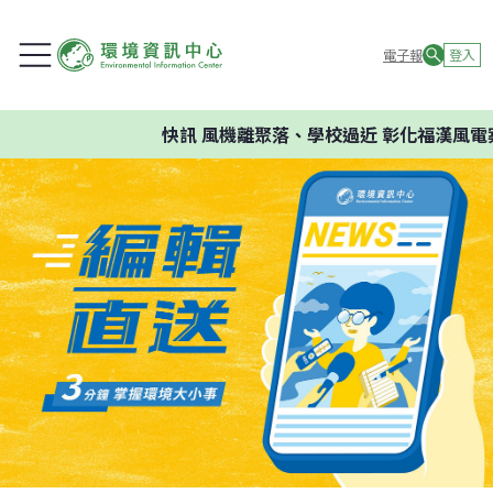
電子報
登入
快訊
風機離聚落、學校過近 彰化福漢風電案