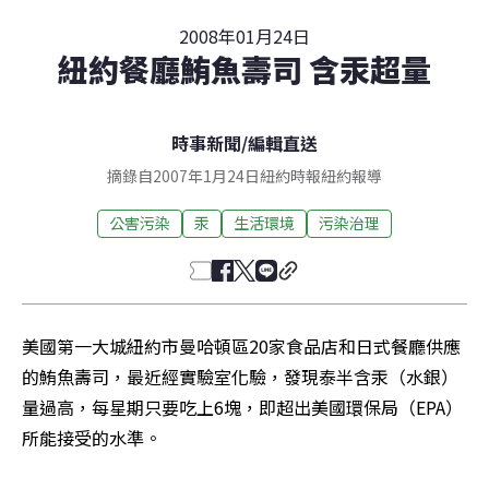
2008年01月24日
紐約餐廳鮪魚壽司 含汞超量
時事新聞
/
編輯直送
摘錄自2007年1月24日紐約時報紐約報導
公害污染
汞
生活環境
污染治理
美國第一大城紐約市曼哈頓區20家食品店和日式餐廳供應
的鮪魚壽司，最近經實驗室化驗，發現泰半含汞（水銀）
量過高，每星期只要吃上6塊，即超出美國環保局（EPA）
所能接受的水準。