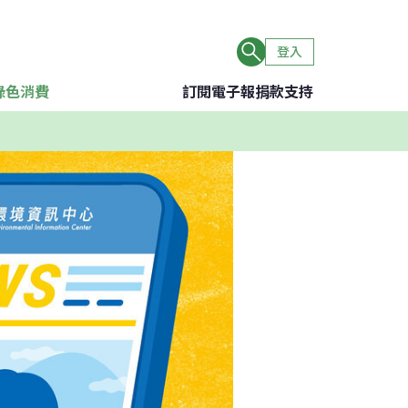
登入
綠色消費
訂閱電子報
捐款支持