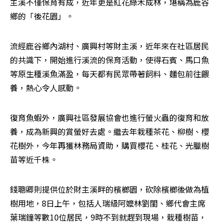
主溪不僅保育有成，近年更是紅花綠木成林，堪稱為鹿谷
鄉的「後花園」。
流經鹿谷鄉內湖村、廣興村等財主溪，近年來在社區居民
的共識下，開始進行溪流的保育活動，使得石賓、馬口魚
等原生種溪魚滿盈，每天都有民眾帶著飼料、麵包前往餵
養，熱心令人感動。
復育魚蝦外，廣興社區發展協會也進行螢火蟲的復育和放
養，成為新興的賞螢好去處。繼去年栽種茶花、柳樹、櫻
花樹外，今年再獲林務局資助，購買櫻花、桂花、光臘樹
苗等近千株。
錢聰卿則提供位於財主溪畔的檳榔園，砍除檳榔後做為植
樹用地，8日上午，包括人瑞級阿嬤林劉閨、鄉代會主席
葉瑞鐘等數10位居民，9時不到就趕到現場，栽種樹苗，