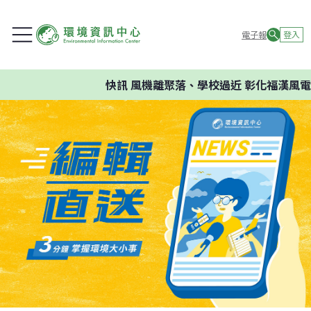
電子報
登入
快訊
風機離聚落、學校過近 彰化福漢風電