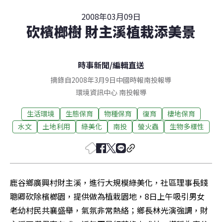
2008年03月09日
砍檳榔樹 財主溪植栽添美景
時事新聞
/
編輯直送
摘錄自2008年3月9日中國時報南投報導
環境資訊中心
南投
報導
生活環境
生態保育
物種保育
復育
棲地保育
水文
土地利用
綠美化
南投
螢火蟲
生物多樣性
鹿谷鄉廣興村財主溪，進行大規模綠美化，社區理事長錢
聰卿砍除檳榔園，提供做為植栽園地，8日上午吸引男女
老幼村民共襄盛舉，氣氛非常熱絡；鄉長林光演強調，財