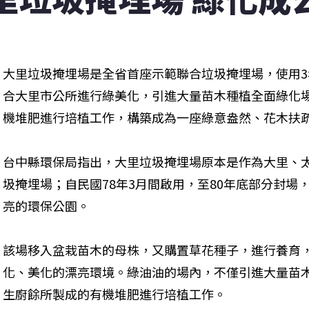
大里垃圾掩埋場是全省首座示範聯合垃圾掩埋場，使用
合大里市公所進行綠美化，引進大量苗木種植全面綠化
機堆肥進行培植工作，構築成為一座綠意盎然、花木扶疏
台中縣環保局指出，大里垃圾掩埋場原本是作為大里、
圾掩埋場；自民國78年3月間啟用，至80年底部分封場，
亮的環保公園。 
該場移入盆栽苗木的母株，又購置草花種子，進行養育
化、美化的漂亮環境。綠油油的場內，不僅引進大量苗
生廚餘所製成的有機堆肥進行培植工作。 
