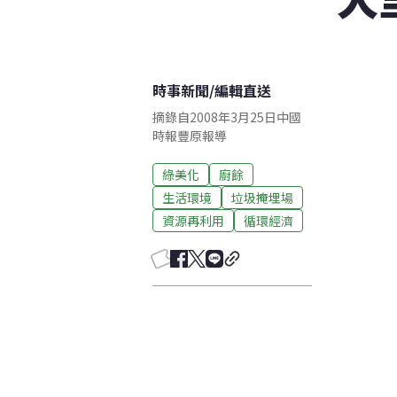
時事新聞
/
編輯直送
摘錄自2008年3月25日中國
時報豐原報導
綠美化
廚餘
生活環境
垃圾掩埋場
資源再利用
循環經濟