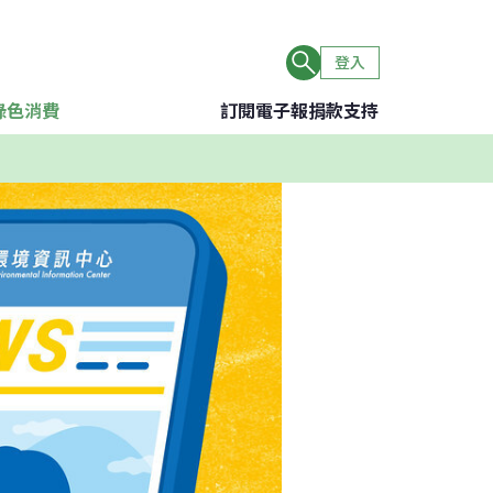
登入
綠色消費
訂閱電子報
捐款支持