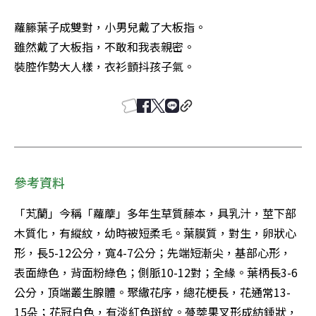
蘿籐葉子成雙對，小男兒戴了大板指。 

雖然戴了大板指，不敢和我表親密。 

裝腔作勢大人樣，衣衫顫抖孩子氣。
參考資料
「芄蘭」今稱「蘿藦」多年生草質藤本，具乳汁，莖下部
木質化，有縱紋，幼時被短柔毛。葉膜質，對生，卵狀心
形，長5-12公分，寬4-7公分；先端短漸尖，基部心形，
表面綠色，背面粉綠色；側脈10-12對；全緣。葉柄長3-6
公分，頂端叢生腺體。聚繖花序，總花梗長，花通常13-
15朵；花冠白色，有淡紅色斑紋。蓇葖果叉形成紡錘狀，