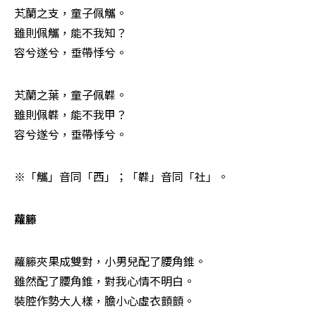
芄蘭之支，童子佩觿。 

雖則佩觿，能不我知？ 

容兮遂兮，垂帶悸兮。
芄蘭之葉，童子佩韘。 

雖則佩韘，能不我甲？ 

容兮遂兮，垂帶悸兮。
※「觿」音同「西」；「韘」音同「社」。 
蘿籐
蘿籐夾果成雙對，小男兒配了腰角錐。 

雖然配了腰角錐，對我心情不明白。 

裝腔作勢大人樣，膽小心虛衣顫顫。