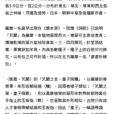
長5-9公分，徑2公分。分布於東北、華北、華東和西北各
省之林緣、河邊及道旁，日本、朝鮮半島及俄羅斯亦產。
蘿藦一名最早出現在《唐本草》，陸璣《詩疏》已說明
「芄蘭」為蘿藦。本植物葉厚而大，嫩葉可生食或煮食；
燻燒乾燥的葉片能袪除臭氣。三、四月開花，於莖頂結
實，果實狀如羊角，內具多數種子。種子上的白笆可代棉
花，以布包之可作針插，所以在北方蘿藦一名「婆婆針線
包」。
〈衛風‧芄蘭〉的「芄蘭之支，童子佩觿」，以蘿藦的蓇
葖果，來形容解結器（觿），因兩者樣子類似；「芄蘭之
葉，童子佩韘」，則以萬藦後彎的葉形來對煦射箭時套在
手指上的玉扳指（韘），也是取其外形相似。古時只有成
人才會佩帶解結器和玉扳指，因此「童子」一稱語帶諷