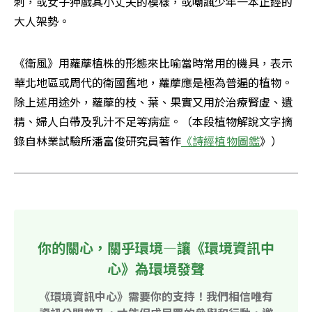
刺，或女子狎戲其小丈夫的模樣，或嘲諷少年一本正經的
大人架勢。
《衛風》用蘿藦植株的形態來比喻當時常用的機具，表示
華北地區或周代的衛國舊地，蘿藦應是極為普遍的植物。
除上述用途外，蘿藦的枝、葉、果實又用於治療腎虛、遺
精、婦人白帶及乳汁不足等病症。（本段植物解說文字摘
錄自林業試驗所潘富俊研究員著作
《詩經植物圖鑑
》） 
你的關心，關乎環境—讓《環境資訊中
心》為環境發聲
《環境資訊中心》需要你的支持！我們相信唯有