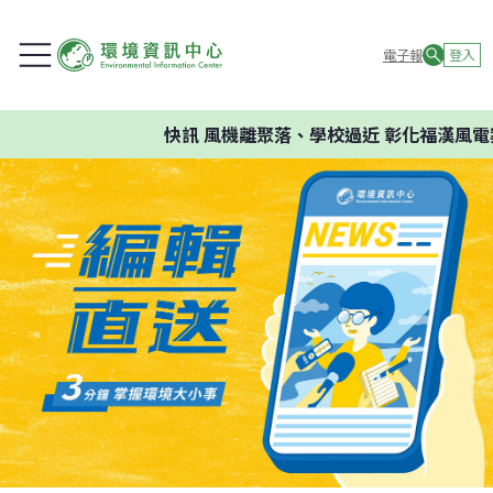
電子報
登入
快訊
風機離聚落、學校過近 彰化福漢風電