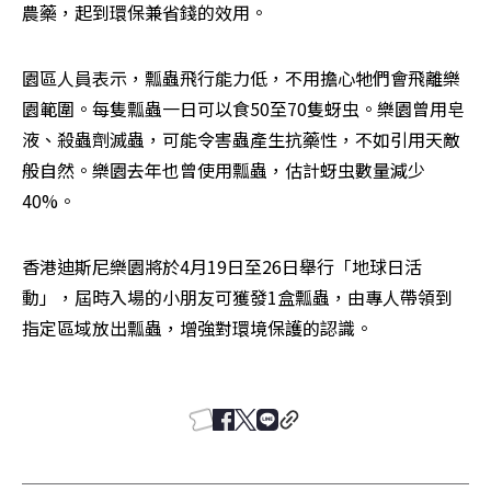
農藥，起到環保兼省錢的效用。 
園區人員表示，瓢蟲飛行能力低，不用擔心牠們會飛離樂
園範圍。每隻瓢蟲一日可以食50至70隻蚜虫。樂園曾用皂
液、殺蟲劑滅蟲，可能令害蟲產生抗藥性，不如引用天敵
般自然。樂園去年也曾使用瓢蟲，估計蚜虫數量減少
40%。 
香港迪斯尼樂園將於4月19日至26日舉行「地球日活
動」，屆時入場的小朋友可獲發1盒瓢蟲，由專人帶領到
指定區域放出瓢蟲，增強對環境保護的認識。 
