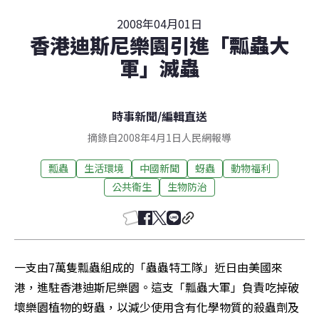
2008年04月01日
香港迪斯尼樂園引進「瓢蟲大
軍」滅蟲
時事新聞
/
編輯直送
摘錄自2008年4月1日人民網報導
瓢蟲
生活環境
中國新聞
蚜蟲
動物福利
公共衛生
生物防治
一支由7萬隻瓢蟲組成的「蟲蟲特工隊」近日由美國來
港，進駐香港迪斯尼樂園。這支「瓢蟲大軍」負責吃掉破
壞樂園植物的蚜蟲，以減少使用含有化學物質的殺蟲劑及