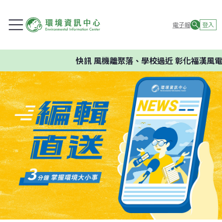
電子報
登入
快訊
風機離聚落、學校過近 彰化福漢風電