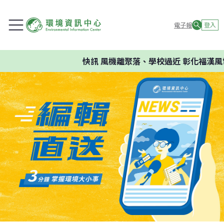
電子報
登入
快訊
風機離聚落、學校過近 彰化福漢風