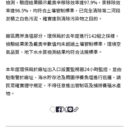
檢測，驗證結果顯示戴奧辛移除效率達97.9%，汞移除效
率達96.5%，均符合土壤管制標準，已完全清除第二河段
淤積之白色污泥，確實達到清除污染物之目的。
廠區周界漁塭部分，環保局於去年度進行142組之採樣，
檢驗結果汞及戴奧辛數值均未超過土壤管制標準，環境空
氣品質、地下水水質檢測結果均符合法規標準。
本年度環保局於廠址出入口設置監視器24小時監控，並由
駐衛警於廠址、海水貯存池及周圍停養魚塭進行巡邏，請
民眾確實遵守規定，不得任意進出管制區及捕撈養殖水產
物。