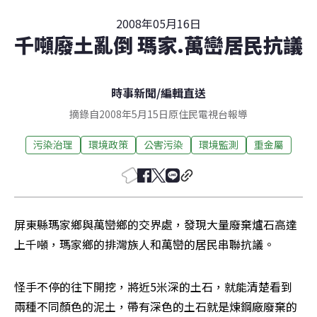
2008年05月16日
千噸廢土亂倒 瑪家.萬巒居民抗議
時事新聞
/
編輯直送
摘錄自2008年5月15日原住民電視台報導
污染治理
環境政策
公害污染
環境監測
重金屬
屏東縣瑪家鄉與萬巒鄉的交界處，發現大量廢棄爐石高達
上千噸，瑪家鄉的排灣族人和萬巒的居民串聯抗議。
怪手不停的往下開挖，將近5米深的土石，就能清楚看到
兩種不同顏色的泥土，帶有深色的土石就是煉鋼廠廢棄的