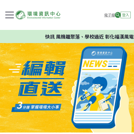
電子報
登入
快訊
風機離聚落、學校過近 彰化福漢風電