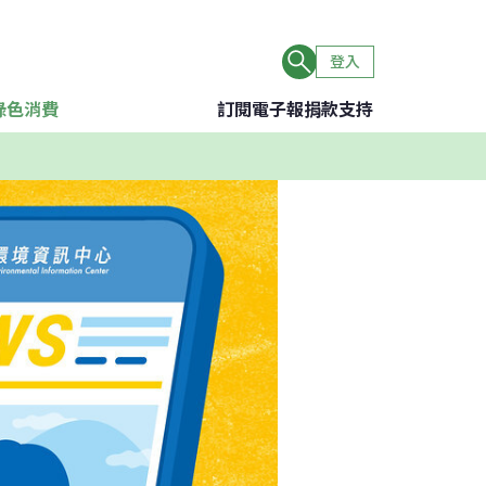
登入
綠色消費
訂閱電子報
捐款支持