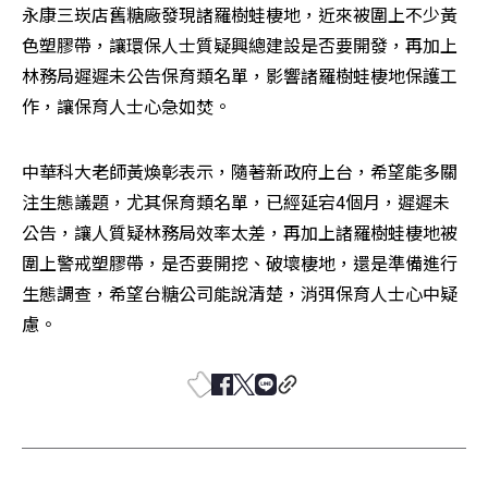
永康三崁店舊糖廠發現諸羅樹蛙棲地，近來被圍上不少黃
色塑膠帶，讓環保人士質疑興總建設是否要開發，再加上
林務局遲遲未公告保育類名單，影響諸羅樹蛙棲地保護工
作，讓保育人士心急如焚。 
中華科大老師黃煥彰表示，隨著新政府上台，希望能多關
注生態議題，尤其保育類名單，已經延宕4個月，遲遲未
公告，讓人質疑林務局效率太差，再加上諸羅樹蛙棲地被
圍上警戒塑膠帶，是否要開挖、破壞棲地，還是準備進行
生態調查，希望台糖公司能說清楚，消弭保育人士心中疑
慮。