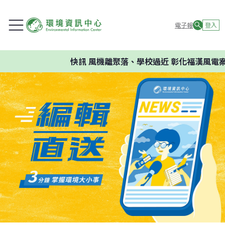
電子報
登入
快訊
風機離聚落、學校過近 彰化福漢風電案