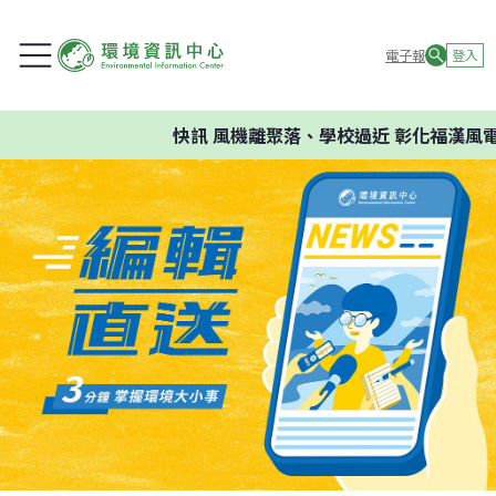
電子報
登入
快訊
風機離聚落、學校過近 彰化福漢風電