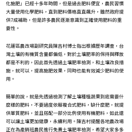
化施肥」已經十多年時間，但是過去肥料便宜，農民習慣
大量使用化學肥料，直到肥料價格直直飆升，雖然政府提
供7成補助，但是許多農民逐漸意識到正確使用肥料的重
要性。 
花蓮區農改場副研究員陳吉村博士指出根據歷年調查，台
灣土壤的有機質含量都偏低，對於土壤肥率的保持與釋放
都是不利的，因此首先透過土壤肥率檢測，和土壤改良措
施，就可以，提高施肥效果，同時也能有效減少肥料的使
用。 
簡單的說，就是先透過檢測了解土壤種植蔬果到底需要什
麼樣的肥料，不要過度依賴複合式肥料，缺什麼肥，就提
供單質肥料，並且搭配一部分比例使用有機肥料，如此還
可以讓土壤更加健康，永續利用。陳吉村提醒各地農改場
正在為產銷班農民進行免費土壤肥率檢測，希望大家多多