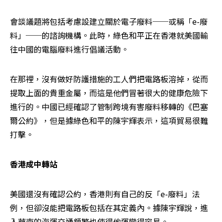
會談議題將包括考慮設建立關於電子廢料──或稱「e-廢
料」──的諮詢機構。此時，綠色和平正在香港就美國輸
往中國的電腦廢料進行倡議活動。
在那裡，沒有做好防護措施的工人們把電路板溶掉，從而
提取上面的貴重金屬，而這是他們冒著很大的健康危險下
進行的。中國已經確認了管制跨境有害廢料移轉的《巴塞
爾公約》，但是據綠色和平的陳宇輝表示，這項貿易很難
打擊。
香港成中轉站
美國還沒有確認公約，香港則有自己的反「e-廢料」法
例，但卻沒能把電路板包括在其定義內。據陳宇輝說，進
入華南的海運交通頻繁也使得偷運變得容易。