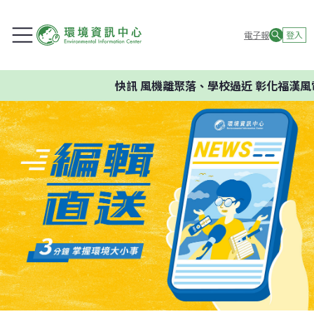
電子報
登入
快訊
風機離聚落、學校過近 彰化福漢風