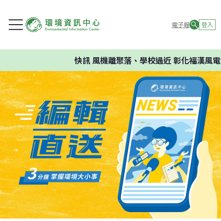
電子報
登入
快訊
風機離聚落、學校過近 彰化福漢風電