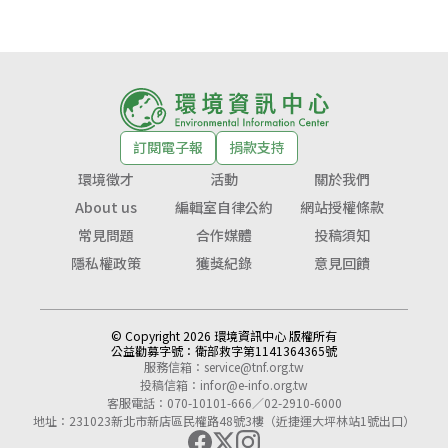
訂閱電子報
捐款支持
環境徵才
活動
關於我們
About us
編輯室自律公約
網站授權條款
常見問題
合作媒體
投稿須知
隱私權政策
獲獎紀錄
意見回饋
© Copyright 2026 環境資訊中心 版權所有
公益勸募字號：
衛部救字第1141364365號
服務信箱：
service@tnf.org.tw
投稿信箱：
infor@e-info.org.tw
客服電話：070-10101-666／02-2910-6000
地址：231023新北市新店區民權路48號3樓（近捷運大坪林站1號出口）