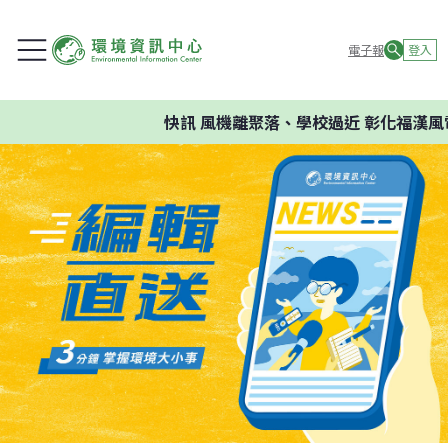
電子報
登入
快訊
風機離聚落、學校過近 彰化福漢風