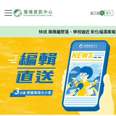
電子報
登入
快訊
風機離聚落、學校過近 彰化福漢風電