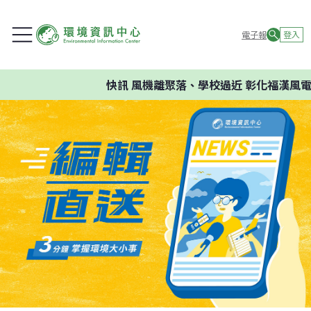
電子報
登入
快訊
風機離聚落、學校過近 彰化福漢風電