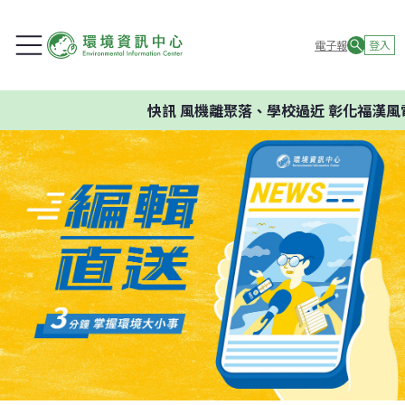
電子報
登入
快訊
風機離聚落、學校過近 彰化福漢風