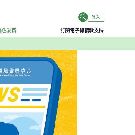
登入
綠色消費
訂閱電子報
捐款支持