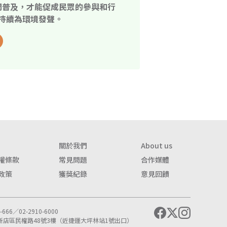
開普及，才能促成民眾的參與和行
持續為環境發聲。
關於我們
About us
權條款
常見問題
合作媒體
政策
獲獎紀錄
意見回饋
666／02-2910-6000
市新店區民權路48號3樓（近捷運大坪林站1號出口）