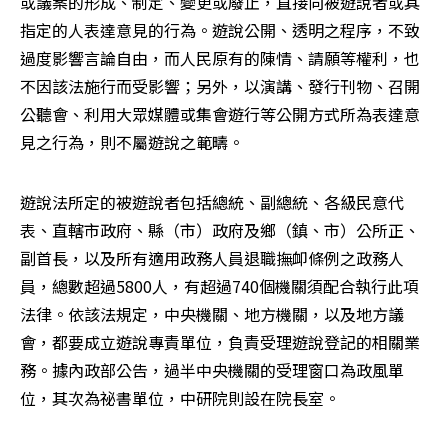
或議案的形成、制定、變更或廢止，直接向被遊說者或其
指定的人表達意見的行為。遊說公開、透明之程序，不致
過度影響言論自由，而人民原有的陳情、請願等權利，也
不因該法施行而受影響；另外，以演講、發行刊物、召開
公聽會、利用大眾媒體或集會遊行等公開方式所為表達意
見之行為，則不屬遊說之範疇。 
遊說法所定的被遊說者包括總統、副總統、各級民意代
表、直轄市政府、縣（市）政府及鄉（鎮、市）公所正、
副首長，以及所有適用政務人員退職撫卹條例之政務人
員，總數超過5800人，有超過740個機關須配合執行此項
法律。依該法規定，中央機關、地方機關，以及地方議
會，都要成立遊說專責單位，負責受理遊說登記的相關業
務。據內政部公告，過半中央機關的受理窗口為政風單
位，其次為祕書單位，中研院則設在院長室。