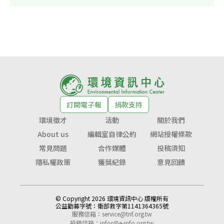
訂閱電子報
捐款支持
環境徵才
活動
關於我們
About us
編輯室自律公約
網站授權條款
常見問題
合作媒體
投稿須知
隱私權政策
獲獎紀錄
意見回饋
© Copyright 2026 環境資訊中心 版權所有
公益勸募字號：
衛部救字第1141364365號
服務信箱：
service@tnf.org.tw
投稿信箱：
infor@e-info.org.tw