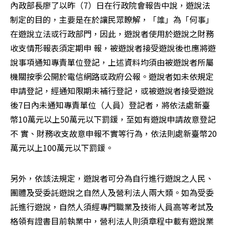
內政部長廖了以昨（7）日在行政院會報告中說，遊說法
制定的目的，主要是在於讓民眾瞭解，「誰」為「何事」
在遊說立法或行政部門，因此，遊說者使用於遊說之財務
收支情形報表須定期申 報，被遊說者接受遊說後也應將遊
說事項通知專責單位登記，上述資料均須由被遊說者所屬
機關按季公開於電信網路或政府公報。遊說者如未依規定
申請登記，經通知限期未補行登記，或被遊說者接受遊說
後7日內未通知專責單位（人員）登記者，將依法處新臺
幣10萬元以上50萬元以下罰鍰，至如有遊說申請故意登記
不 實、財務收支故意申報不實等行為，依法則處新臺幣20
萬元以上100萬元以下罰鍰。 
另外，依該法規定，遊說者可分為自行進行遊說之人民、
團體及受委託遊說之自然人及營利法人兩大類。如為受委
託進行遊說，自然人須經專門職業及技術人員高等考試及
格領有證書目前執業中，營利法人則須章程中載有遊說業