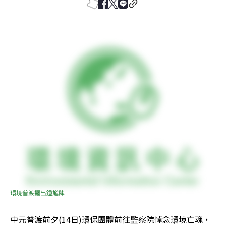
環境普渡擺出鍾馗陣
中元普渡前夕(14日)環保團體前往監察院悼念環境亡魂，