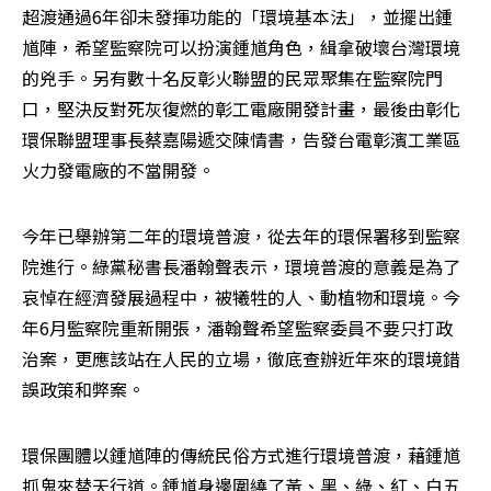
超渡通過6年卻未發揮功能的「環境基本法」，並擺出鍾
馗陣，希望監察院可以扮演鍾馗角色，緝拿破壞台灣環境
的兇手。另有數十名反彰火聯盟的民眾聚集在監察院門
口，堅決反對死灰復燃的彰工電廠開發計畫，最後由彰化
環保聯盟理事長蔡嘉陽遞交陳情書，告發台電彰濱工業區
火力發電廠的不當開發。
今年已舉辦第二年的環境普渡，從去年的環保署移到監察
院進行。綠黨秘書長潘翰聲表示，環境普渡的意義是為了
哀悼在經濟發展過程中，被犧牲的人、動植物和環境。今
年6月監察院重新開張，潘翰聲希望監察委員不要只打政
治案，更應該站在人民的立場，徹底查辦近年來的環境錯
誤政策和弊案。
環保團體以鍾馗陣的傳統民俗方式進行環境普渡，藉鍾馗
抓鬼來替天行道。鍾馗身邊圍繞了黃、黑、綠、紅、白五