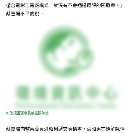
循台電彰工電廠模式，就沒有不會通過環評的開發案。」
蔡嘉陽不平的說。
彰化環盟理事長蔡嘉陽陳情
蔡嘉陽向監察委員洪昭男遞交陳情書，洪昭男在瞭解陳情