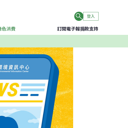
登入
綠色消費
訂閱電子報
捐款支持