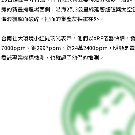
旁的新豐掩埋場西側，沿海2到3公里綿延著爐碴與太空
海浪襲擊而破碎，裡面的集塵灰裸露在外。
台南社大環境小組晁瑞光表示，他們以XRF儀器快篩，
7000ppm、銅2997ppm、鋅24萬2400ppm，
委託專業機構檢測，也確認了他們的推測。