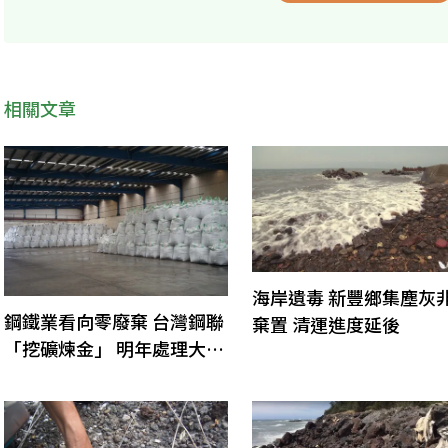
相關文章
海岸遺毒 新豐鄉集塵灰
鋼鐵業看向零廢棄 台灣鋼聯
棄置 清運進度延後
「挖礦煉金」 明年處理大肚
溪集塵灰