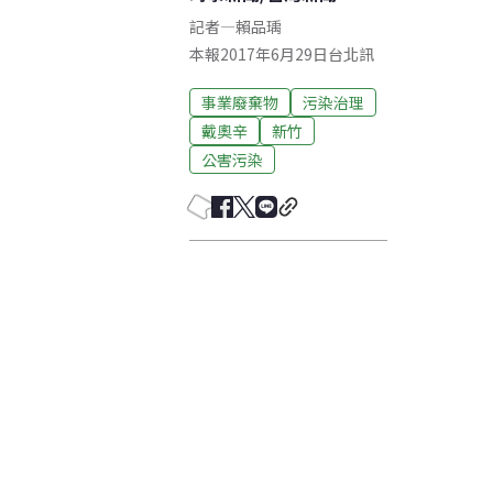
記者
—
賴品瑀
本報2017年6月29日台北訊
事業廢棄物
污染治理
戴奧辛
新竹
公害污染