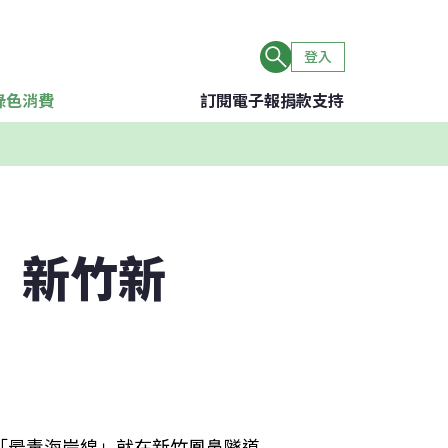
登入
綠色消費
訂閱電子報
捐款支持
 新竹新
「最毒海岸線」就在新竹鳳鼻隧道