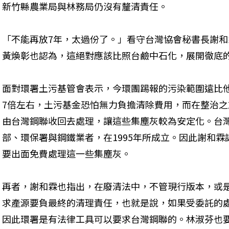
新竹縣農業局與林務局仍沒有釐清責任。
「不能再放7年，太過份了。」看守台灣協會秘書長謝
黃煥彰也認為，這絕對應該比照台鹼中石化，展開徹底
面對環署土污基管會表示，今環團踢報的污染範圍遠比
7倍左右，土污基金恐怕無力負擔清除費用，而在整治
由台灣鋼聯收回去處理，讓這些集塵灰較為安定化。台
部、環保署與鋼鐵業者，在1995年所成立。因此謝和
要出面免費處理這一些集塵灰。
再者，謝和霖也指出，在廢清法中，不管現行版本，或是
求產源要負最終的清理責任，也就是說，如果受委託的
因此環署是有法律工具可以要求台灣鋼聯的。林淑芬也