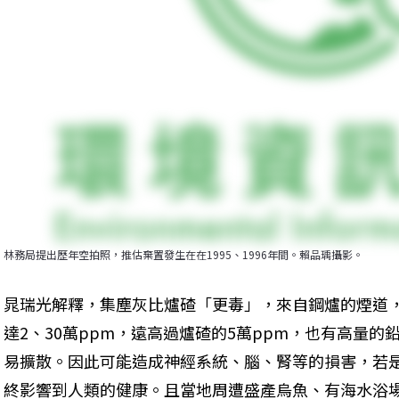
林務局提出歷年空拍照，推估棄置發生在在1995、1996年間。賴品瑀攝影。
晁瑞光解釋，集塵灰比爐碴「更毒」，來自鋼爐的煙道
達2、30萬ppm，遠高過爐碴的5萬ppm，也有高量
易擴散。因此可能造成神經系統、腦、腎等的損害，若
終影響到人類的健康。且當地周遭盛產烏魚、有海水浴