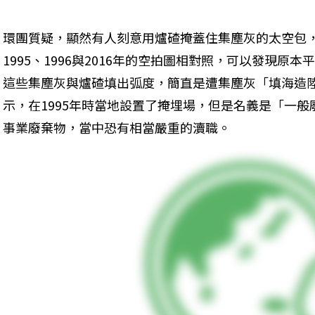
環團質疑，顯然有人刻意用爐碴掩蓋住集塵灰的太空包，
1995、1996與2016年的空拍圖相對照，可以發現原本平
這些集塵灰與爐碴填出弧度，簡直是遭集塵灰「填海造
示，在1995年時當地設置了掩埋場，但是名義是「一
事業廢棄物，當中恐有相當嚴重的瀆職。