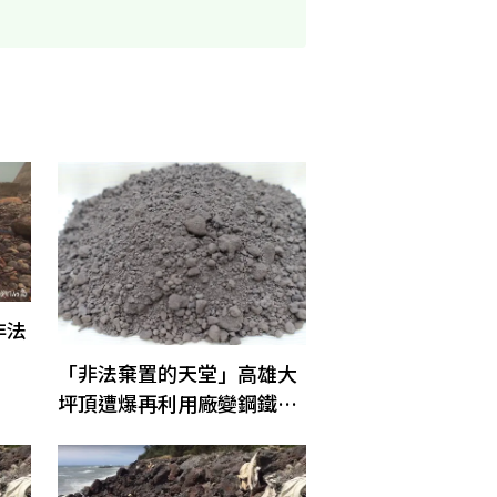
非法
「非法棄置的天堂」高雄大
坪頂遭爆再利用廠變鋼鐵爐
渣堆置場