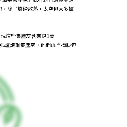
包，除了爐碴散落，太空包大多被
發現這些集塵灰含有鉛1萬
明顯是電弧爐煉鋼集塵灰，他們再自掏腰包