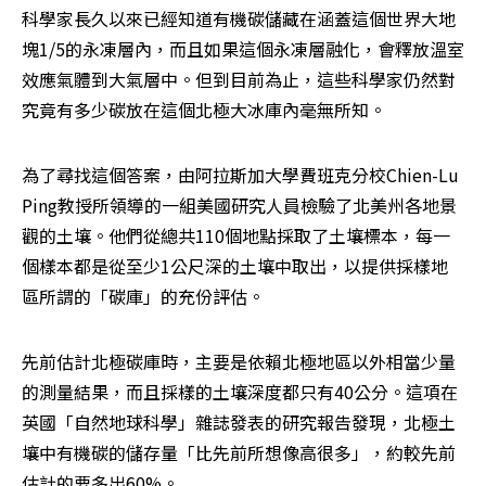
科學家長久以來已經知道有機碳儲藏在涵蓋這個世界大地
塊1/5的永凍層內，而且如果這個永凍層融化，會釋放溫室
效應氣體到大氣層中。但到目前為止，這些科學家仍然對
究竟有多少碳放在這個北極大冰庫內毫無所知。
為了尋找這個答案，由阿拉斯加大學費班克分校Chien-Lu 
Ping教授所領導的一組美國研究人員檢驗了北美州各地景
觀的土壤。他們從總共110個地點採取了土壤標本，每一
個樣本都是從至少1公尺深的土壤中取出，以提供採樣地
區所謂的「碳庫」的充份評估。
先前估計北極碳庫時，主要是依賴北極地區以外相當少量
的測量結果，而且採樣的土壤深度都只有40公分。這項在
英國「自然地球科學」雜誌發表的研究報告發現，北極土
壤中有機碳的儲存量「比先前所想像高很多」，約較先前
估計的要多出60%。 