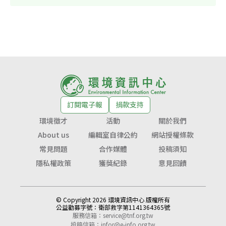
訂閱電子報
捐款支持
環境徵才
活動
關於我們
About us
編輯室自律公約
網站授權條款
常見問題
合作媒體
投稿須知
隱私權政策
獲獎紀錄
意見回饋
© Copyright 2026 環境資訊中心 版權所有
公益勸募字號：
衛部救字第1141364365號
服務信箱：
service@tnf.org.tw
投稿信箱：
infor@e-info.org.tw