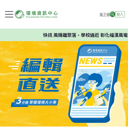
電子報
登入
快訊
風機離聚落、學校過近 彰化福漢風電